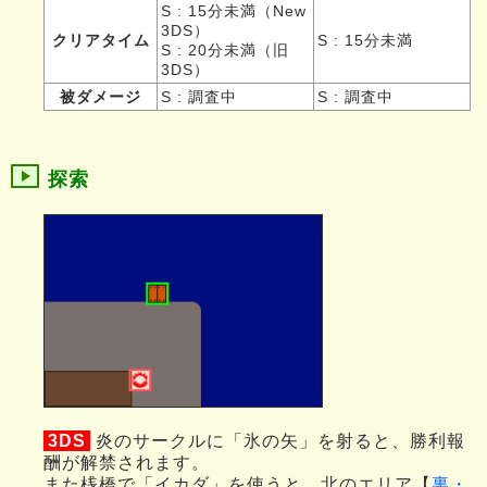
S : 15分未満（New
3DS）
クリアタイム
S : 15分未満
S : 20分未満（旧
3DS）
被ダメージ
S : 調査中
S : 調査中
探索
3DS
炎のサークルに「氷の矢」を射ると、勝利報
酬が解禁されます。
また桟橋で「イカダ」を使うと、北のエリア【
裏・