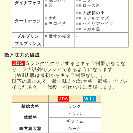
■
腕ヨロイ
■
■
ニク
ダイナフォス
■
牙
■
■
ロース岩
■
■
大妖精の雫
■
大剣
■
■
トアルナマズ
タートナック
■
ヨロイ片
■
■
ハイリアパイク
■
■
スカル魚
ブルブリン
■
魔物の板金
-
ブルブリン兵
-
-
敵と味方の編成
3DS
Sランクでクリアするとキャラ制限がなくな
り、ラナ以外でプレイできるようになります
（WiiU 版は最初からキャラ制限なし）。
以下の表にある「敵・味方の総大将・武将」でプレ
イした場合、「代役」が代わりに登場します。
3DS
WiiU
敵総大将
リンク
インパ
敵武将
ギラヒム
味方総大将
シーク