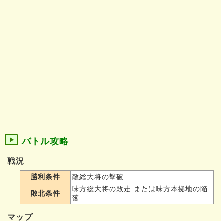
バトル攻略
戦況
勝利条件
敵総大将の撃破
味方総大将の敗走 または味方本拠地の陥
敗北条件
落
マップ