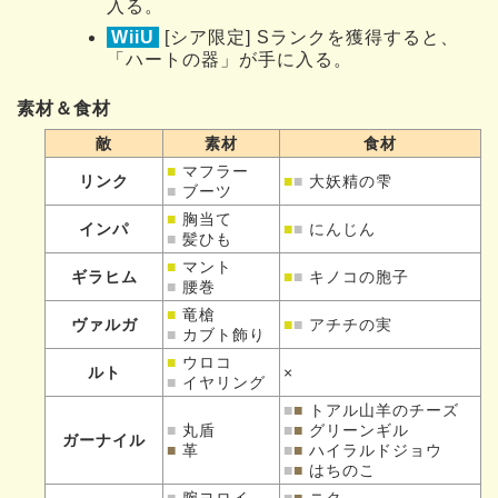
入る。
WiiU
[シア限定] Sランクを獲得すると、
「ハートの器」が手に入る。
素材＆食材
敵
素材
食材
■
マフラー
リンク
■
■
大妖精の雫
■
ブーツ
■
胸当て
インパ
■
■
にんじん
■
髪ひも
■
マント
ギラヒム
■
■
キノコの胞子
■
腰巻
■
竜槍
ヴァルガ
■
■
アチチの実
■
カブト飾り
■
ウロコ
ルト
×
■
イヤリング
■
■
トアル山羊のチーズ
■
丸盾
■
■
グリーンギル
ガーナイル
■
革
■
■
ハイラルドジョウ
■
■
はちのこ