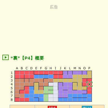
“裏”【P4】概要
-
3DS
WiiU