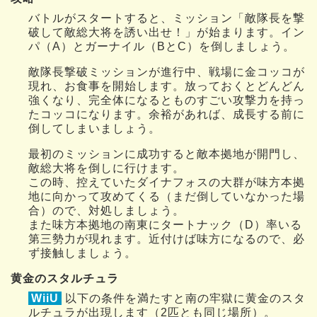
バトルがスタートすると、ミッション「敵隊長を撃
破して敵総大将を誘い出せ！」が始まります。イン
パ（A）とガーナイル（BとC）を倒しましょう。
敵隊長撃破ミッションが進行中、戦場に金コッコが
現れ、お食事を開始します。放っておくとどんどん
強くなり、完全体になるとものすごい攻撃力を持っ
たコッコになります。余裕があれば、成長する前に
倒してしまいましょう。
最初のミッションに成功すると敵本拠地が開門し、
敵総大将を倒しに行けます。
この時、控えていたダイナフォスの大群が味方本拠
地に向かって攻めてくる（まだ倒していなかった場
合）ので、対処しましょう。
また味方本拠地の南東にタートナック（D）率いる
第三勢力が現れます。近付けば味方になるので、必
ず接触しましょう。
黄金のスタルチュラ
WiiU
以下の条件を満たすと南の牢獄に黄金のスタ
ルチュラが出現します（2匹とも同じ場所）。