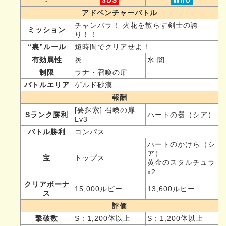
アドベンチャーバトル
チャンバラ！ 火花を散らす剣士の誇
ミッション
り！！
“裏”ルール
短時間でクリアせよ！
有効属性
炎
水 闇
制限
ラナ・召喚の扉
-
バトルエリア
ゲルド砂漠
報酬
[要探索] 召喚の扉
Sランク勝利
ハートの器（シア）
Lv3
バトル勝利
コンパス
ハートのかけら（シ
ア）
宝
トップス
黄金のスタルチュラ
x2
クリアボーナ
15,000ルピー
13,600ルピー
ス
評価
撃破数
S : 1,200体以上
S : 1,200体以上