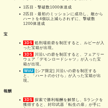
1匹目 - 撃破数1000体達成
2匹目 - 最初のミッションに成功し、敵から
ハートを4個以上減らされずに、撃破数
1200体達成
宝
3DS
処刑場前砦を制圧すると、ルピーが入
った宝箱が出現。
3DS
川沿いの砦を制圧すると、フェアリー
ウェア「デモンロードシャツ」が入った宝
箱が出現。
WiiU
[シア限定] 川沿いの砦を制圧する
と、「ハートのかけら」が入った宝箱が出
現。
報酬
3DS
探索で勝利報酬を解禁し、Sランクを
獲得すると、封印武器「転生の扉」が手に