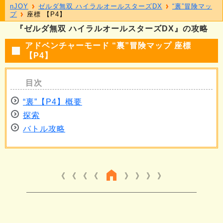
nJOY
ゼルダ無双 ハイラルオールスターズDX
“裏”冒険マッ
プ
座標 【P4】
『ゼルダ無双 ハイラルオールスターズDX』の攻略
アドベンチャーモード “裏”冒険マップ 座標
【P4】
“裏”【P4】概要
探索
バトル攻略
《 《 《
》 》 》