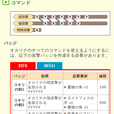
コマンド
バッジ
オカリナのすべてのコマンドを使えるようにするに
は、以下の攻撃バッジを作成する必要があります。
3DS
WiiU
バッジ
効果
必要素材
値段
オカリナの弱攻撃が
コキリ
追加される
■
魔物の角 x1
100
の剣1
YYYYYY
オカリナの強攻撃が
■
ダイナフォスの
コキリ
追加される
牙 x1
500
の剣2
YYYYX
■
魔物の角 x1
オカリナの弱攻撃が
■
鉄盾モリブリン