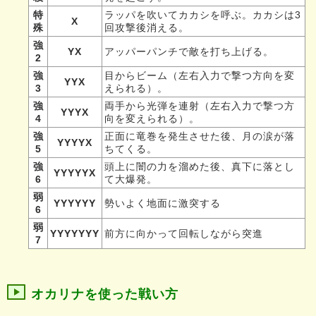
特
ラッパを吹いてカカシを呼ぶ。カカシは3
X
殊
回攻撃後消える。
強
YX
アッパーパンチで敵を打ち上げる。
2
強
目からビーム（左右入力で撃つ方向を変
YYX
3
えられる）。
強
両手から光弾を連射（左右入力で撃つ方
YYYX
4
向を変えられる）。
強
正面に竜巻を発生させた後、月の涙が落
YYYYX
5
ちてくる。
強
頭上に闇の力を溜めた後、真下に落とし
YYYYYX
6
て大爆発。
弱
YYYYYY
勢いよく地面に激突する
6
弱
YYYYYYY
前方に向かって回転しながら突進
7
オカリナを使った戦い方