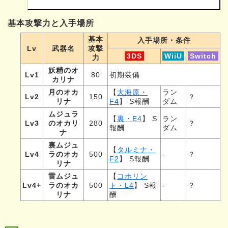
基本攻撃力と入手場所
基本
入手場所・条件
Lv
武器名
攻撃
3DS
WiiU
Switch
力
妖精のオ
Lv1
80
初期装備
カリナ
月のオカ
【
大海原・
ラン
Lv2
150
？
リナ
F4
】 S報酬
ダム
ムジュラ
【
裏・E4
】 S
ラン
Lv3
のオカリ
280
？
報酬
ダム
ナ
裏ムジュ
【
タルミナ・
Lv4
ラのオカ
500
-
？
F2
】 S報酬
リナ
雷ムジュ
【
コホリン
Lv4+
ラのオカ
500
ト・L4
】 S報
-
？
リナ
酬