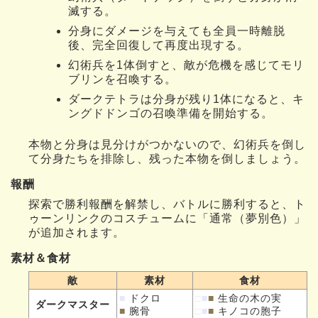
滅する。
分身にダメージを与えても全員一時離脱
後、完全回復して再度出現する。
幻術兵を1体倒すと、敵が危機を感じてモリ
ブリンを召喚する。
ダークテトラは分身が残り1体になると、キ
ングドドンゴの召喚準備を開始する。
本物と分身は見分けがつかないので、幻術兵を倒し
て分身たちを排除し、残った本物を倒しましょう。
報酬
探索で勝利報酬を解禁し、バトルに勝利すると、ト
ゥーンリンクのコスチュームに「通常（夢別色）」
が追加されます。
素材＆食材
敵
素材
食材
■
ドクロ
□
■
■
生命の木の実
ダークマスター
■
腕骨
□
■
■
キノコの胞子