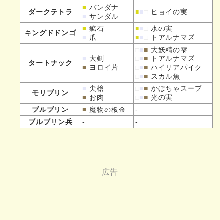
■
バンダナ
ダークテトラ
■
■
□
ヒョイの実
■
サンダル
■
鉱石
■
■
□
水の実
キングドドンゴ
■
爪
■
■
□
トアルナマズ
□
■
■
大妖精の雫
■
大剣
□
■
■
トアルナマズ
タートナック
■
ヨロイ片
□
■
■
ハイリアパイク
□
■
■
スカル魚
■
尖槍
□
■
■
かぼちゃスープ
モリブリン
■
お肉
□
■
■
光の実
ブルブリン
■
魔物の板金
-
ブルブリン兵
-
-