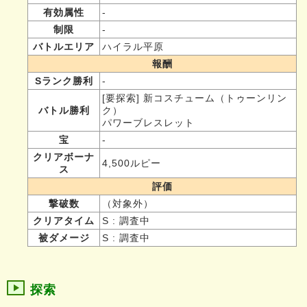
有効属性
-
制限
-
バトルエリア
ハイラル平原
報酬
Sランク勝利
-
[要探索] 新コスチューム（トゥーンリン
バトル勝利
ク）
パワーブレスレット
宝
-
クリアボーナ
4,500ルピー
ス
評価
撃破数
（対象外）
クリアタイム
S : 調査中
被ダメージ
S : 調査中
探索