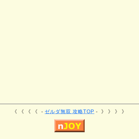
《 《 《
ゼルダ無双 攻略TOP
》 》 》