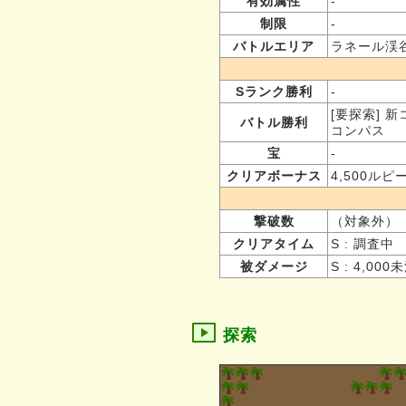
有効属性
-
制限
-
バトルエリア
ラネール渓
Sランク勝利
-
[要探索] 
バトル勝利
コンパス
宝
-
クリアボーナス
4,500ルピ
撃破数
（対象外）
クリアタイム
S : 調査中
被ダメージ
S : 4,000
探索