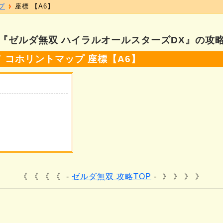
プ
座標 【A6】
『ゼルダ無双 ハイラルオールスターズDX』の攻
 コホリントマップ 座標【A6】
《 《 《
ゼルダ無双 攻略TOP
》 》 》