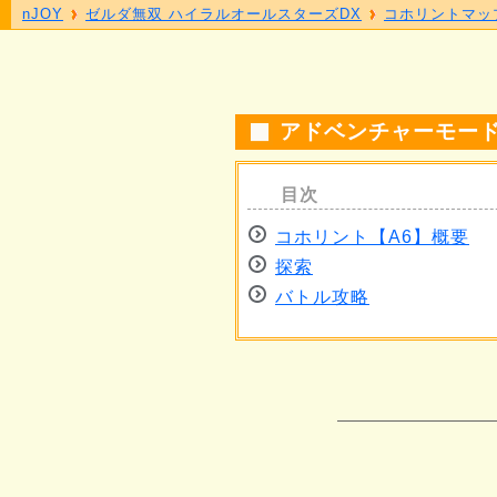
nJOY
ゼルダ無双 ハイラルオールスターズDX
コホリントマッ
アドベンチャーモード
コホリント【A6】概要
探索
バトル攻略