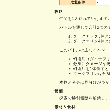
敗北条件
-
攻略
仲間を1人連れていけます
バトルを通して合計2つの
ダークナック3体と
ダークマリン4体と
このバトルの主なイベント
幻術兵（ダイナフ
分身にダメージを
幻術兵を1体倒す
ダークマリンは分
本物と分身は見分けがつか
報酬
探索で勝利報酬を解禁し、
素材＆食材