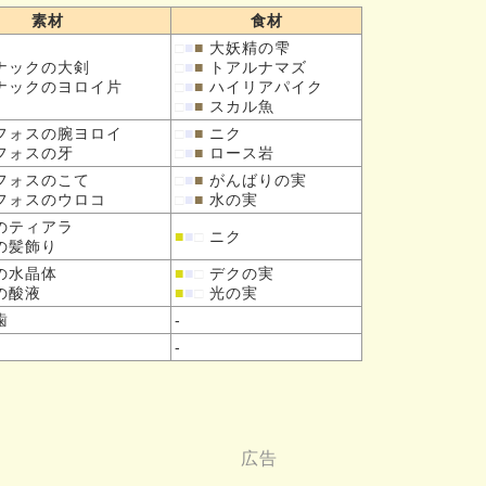
素材
食材
□
■
■
大妖精の雫
ナックの
大剣
□
■
■
トアルナマズ
ナックの
ヨロイ片
□
■
■
ハイリアパイク
□
■
■
スカル魚
フォスの
腕ヨロイ
□
■
■
ニク
フォスの
牙
□
■
■
ロース岩
フォスの
こて
□
■
■
がんばりの実
フォスの
ウロコ
□
■
■
水の実
の
ティアラ
■
■
□
ニク
の
髪飾り
の
水晶体
■
■
□
デクの実
の
酸液
■
■
□
光の実
歯
-
-