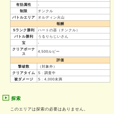
有効属性
-
制限
チンクル
バトルエリア
オルディン火山
報酬
Sランク勝利
ハートの器（チンクル）
バトル勝利
うるりらじいさん
宝
-
クリアボーナ
4,500ルピー
ス
評価
撃破数
（対象外）
クリアタイム
S : 調査中
被ダメージ
S : 4,000未満
探索
このエリアは探索の必要はありません。