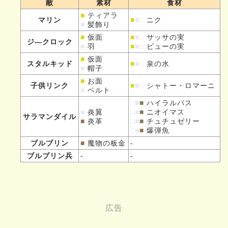
敵
素材
食材
■
ティアラ
マリン
■
■
□
ニク
■
髪飾り
■
仮面
■
■
□
サッサの実
ジ—クロック
■
羽
■
■
□
ピューの実
■
仮面
スタルキッド
■
■
□
泉の水
■
帽子
■
お面
子供リンク
■
■
□
シャトー・ロマーニ
■
ベルト
□
■
■
ハイラルバス
■
炎翼
□
■
■
ニオイマス
サラマンダイル
■
炎革
□
■
■
チュチュゼリー
□
■
■
爆弾魚
ブルブリン
■
魔物の板金
-
ブルブリン兵
-
-