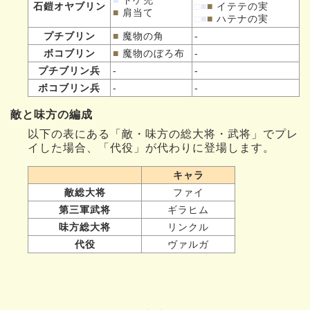
石鎧オヤブリン
□
■
■
イテテの実
■
肩当て
□
■
■
ハテナの実
プチブリン
■
魔物の角
-
ボコブリン
■
魔物のぼろ布
-
プチブリン兵
-
-
ボコブリン兵
-
-
敵と味方の編成
以下の表にある「敵・味方の総大将・武将」でプレ
イした場合、「代役」が代わりに登場します。
キャラ
敵総大将
ファイ
第三軍武将
ギラヒム
味方総大将
リンクル
代役
ヴァルガ