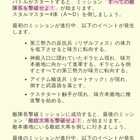
バトルがスタートすると、ミッション「
すべての敵
隊長を撃破せよ！
」が始まります。
スタルマスター4体（A〜D）を倒しましょう。
最初のミッションが進行中、以下のイベントが発生
します。
第三勢力の反抗兵（リザルフォス）の体力
を低下させると味方に転向する。
神殿入口に隠れていたギラヒム現れ、味方
本拠地に向かって進軍する。ギラヒムを倒
すとすべての第三勢力が味方に転向する。
アイテム輸送兵（タートナック）が現れ、
倒すと武器袋を落とす。
テスチタート触手が現れ、味方本拠地に種
攻撃を始める。
敵隊長撃破ミッションに成功すると、最後のミッシ
ョン「
敵総大将を撃破せよ！
」が始まります。
敵本拠地にいる敵総大将を倒しに行きましょう。
最後のミッションが進行中、以下のイベントが発生