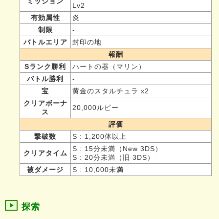
ミッション
Lv2
有効属性
炎
制限
-
バトルエリア
封印の地
報酬
Sランク勝利
ハートの器（マリン）
バトル勝利
-
宝
黄金のスタルチュラ x2
クリアボーナ
20,000ルピー
ス
評価
撃破数
S : 1,200体以上
S : 15分未満（New 3DS）
クリアタイム
S : 20分未満（旧 3DS）
被ダメージ
S : 10,000未満
探索