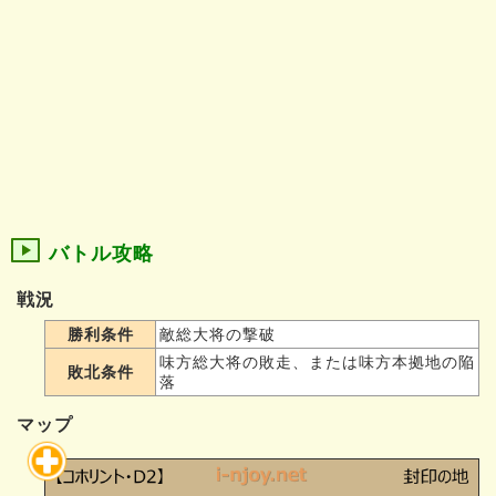
バトル攻略
戦況
勝利条件
敵総大将の撃破
味方総大将の敗走、または味方本拠地の陥
敗北条件
落
マップ