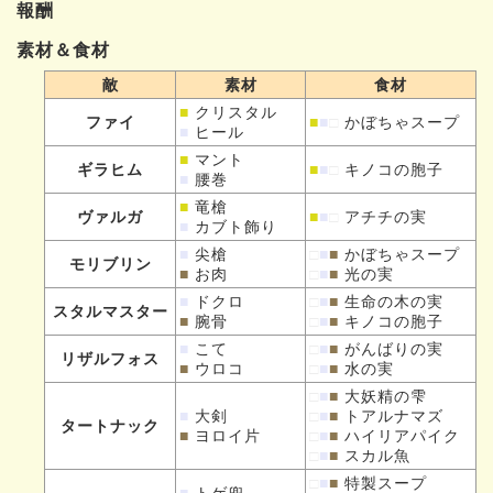
報酬
素材＆食材
敵
素材
食材
■
クリスタル
ファイ
■
■
□
かぼちゃスープ
■
ヒール
■
マント
ギラヒム
■
■
□
キノコの胞子
■
腰巻
■
竜槍
ヴァルガ
■
■
□
アチチの実
■
カブト飾り
■
尖槍
□
■
■
かぼちゃスープ
モリブリン
■
お肉
□
■
■
光の実
■
ドクロ
□
■
■
生命の木の実
スタルマスター
■
腕骨
□
■
■
キノコの胞子
■
こて
□
■
■
がんばりの実
リザルフォス
■
ウロコ
□
■
■
水の実
□
■
■
大妖精の雫
■
大剣
□
■
■
トアルナマズ
タートナック
■
ヨロイ片
□
■
■
ハイリアパイク
□
■
■
スカル魚
□
■
■
特製スープ
■
トゲ兜