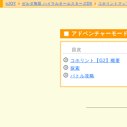
nJOY
ゼルダ無双 ハイラルオールスターズDX
コホリントマッ
アドベンチャーモード
コホリント【G2】概要
探索
バトル攻略