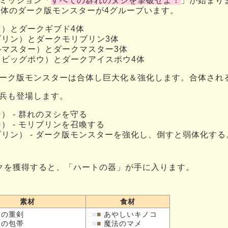
ミッション「
すべての群れのヌシを撃破せよ！
」が始まり
4体のダーク版モンスターが4グループいます。
）とダークギブド4体
ブリン）とダークモリブリン3体
ルマスター）とダークマスター3体
スビッグポウ）とダークアイスポウ4体
ーク版モンスターは合体し巨大化＆強化します。合体され
兵も登場します。
） - 群れのヌシを守る
） - モリブリンを召喚する
リン） - ダーク版モンスターを強化し、倒すと弱体化する
ランクを獲得すると、「ハートの器」が手に入ります。
素材
食材
ドの
重剣
□
■
■
あやしいキノコ
ドの
包帯
□
■
■
魔法のマメ