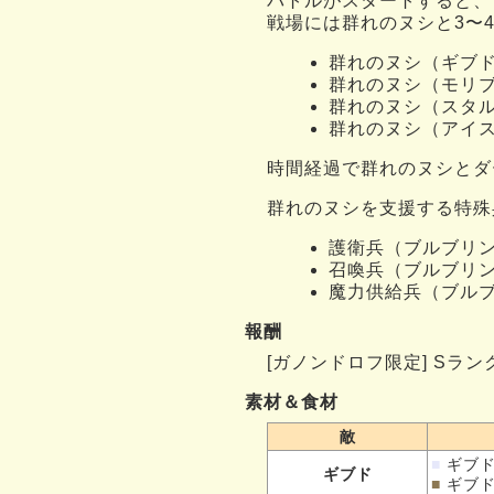
バトルがスタートすると、
戦場には群れのヌシと3〜
群れのヌシ（ギブド
群れのヌシ（モリ
群れのヌシ（スタ
群れのヌシ（アイ
時間経過で群れのヌシとダ
群れのヌシを支援する特殊
護衛兵（ブルブリン
召喚兵（ブルブリン
魔力供給兵（ブルブ
報酬
[ガノンドロフ限定] S
素材＆食材
敵
■
ギブ
ギブド
■
ギブ