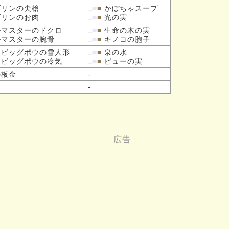
ブリンの
尖槍
□
■
■
かぼちゃスープ
ブリンの
お肉
□
■
■
光の実
ルマスターの
ドクロ
□
■
■
生命の木の実
ルマスターの
腕骨
□
■
■
キノコの胞子
スビッグポウの
雪人形
□
■
■
泉の水
スビッグポウの
冷気
□
■
■
ピューの実
板金
-
-