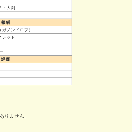
フ・大剣
報酬
（ガノンドロフ）
スレット
ピー
評価
ありません。