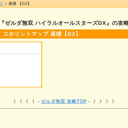
プ
座標 【G2】
『ゼルダ無双 ハイラルオールスターズDX』の攻
 コホリントマップ 座標【G2】
《 《 《
ゼルダ無双 攻略TOP
》 》 》