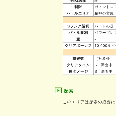
有効属性
闇
制限
ガノンドロ
バトルエリア
精神の宮殿
Sランク勝利
ハートの器
バトル勝利
パワーブレ
宝
-
クリアボーナス
10,000ル
撃破数
（対象外）
クリアタイム
S : 調査中
被ダメージ
S : 調査中
探索
このエリアは探索の必要は