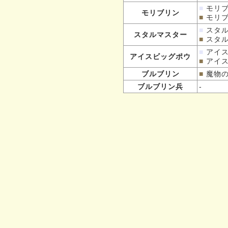
■
モリ
モリブリン
■
モリ
■
スタ
スタルマスター
■
スタ
■
アイ
アイスビッグポウ
■
アイ
ブルブリン
■
魔物の
ブルブリン兵
-