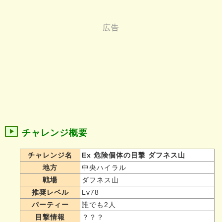
チャレンジ概要
チャレンジ名
Ex 危険個体の目撃 ダフネス山
地方
中央ハイラル
戦場
ダフネス山
推奨レベル
Lv78
パーティー
誰でも2人
目撃情報
？？？