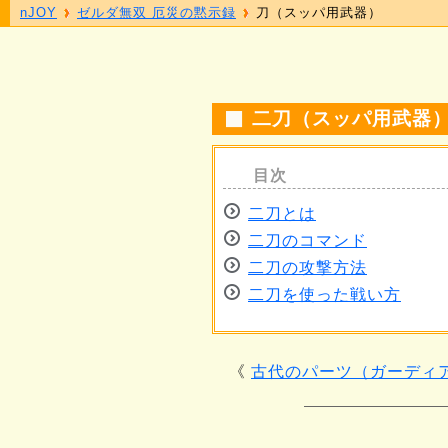
nJOY
ゼルダ無双 厄災の黙示録
刀（スッパ用武器）
二刀（スッパ用武器
二刀とは
二刀のコマンド
二刀の攻撃方法
二刀を使った戦い方
古代のパーツ（ガーディ