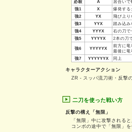
必殺
A
居合いで
強1
X
爆発する
強2
YX
飛び上り
強3
YYX
踏み込み
強4
YYYX
右の刀で
強5
YYYYX
2本の刀
前方に竜
強6
YYYYYX
最後に竜
強7
YYYYYYX
同上
キャラクターアクション
ZR - スッパ流刀術・反
二刀を使った戦い方
反撃の構え「無限」
「無限」中に攻撃されると
コンボの途中で「無限」を