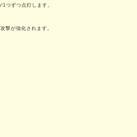
が1つずつ点灯します。
常攻撃が強化されます。