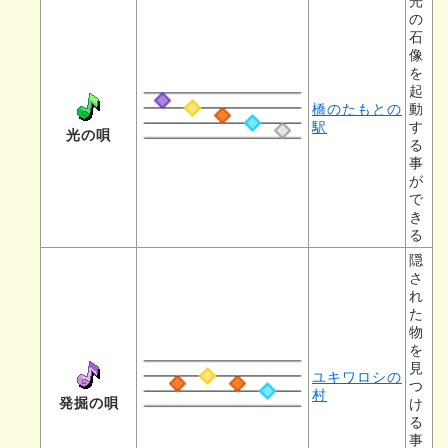
光
の
石
像
を
起
橋のたもとの
動
駅
す
光の唄
る
事
が
で
き
る
隠
さ
れ
た
物
を
見
ユキワロシの
つ
村
発掘の唄
け
る
事