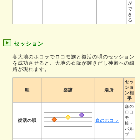
が
で
き
る
セッション
各大地のホコラでロコモ族と復活の唄のセッション
を成功させると、大地の石版が輝きだし神殿への線
路が現れます。
セッ
ショ
唄
楽譜
場所
ン相
手
森の
ロコ
モ
復活の唄
森のホコラ
族・
バル
ブ