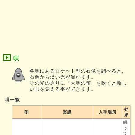
唄
各地にあるロケット型の石像を調べると、
石像から淡い光が漏れます。
その光の通りに「大地の笛」を吹くと新し
い唄を覚える事ができます。
唄一覧
効
唄
楽譜
入手場所
果
眠
っ
て