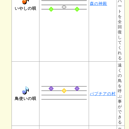
ハ
森の神殿
ー
いやしの唄
ト
を
全
回
復
し
て
く
れ
る
遠
く
の
鳥
を
呼
パプチアの村
ぶ
鳥使いの唄
事
が
で
き
る