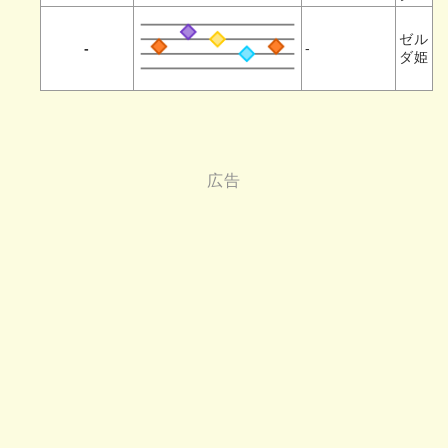
ゼル
-
-
ダ姫