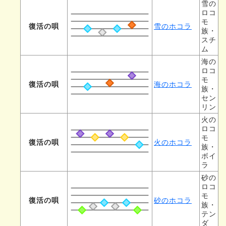
雪の
ロコ
モ
復活の唄
雪のホコラ
族・
スチ
ム
海の
ロコ
モ
復活の唄
海のホコラ
族・
セン
リン
火の
ロコ
モ
復活の唄
火のホコラ
族・
ボイ
ラ
砂の
ロコ
モ
復活の唄
砂のホコラ
族・
テン
ダ