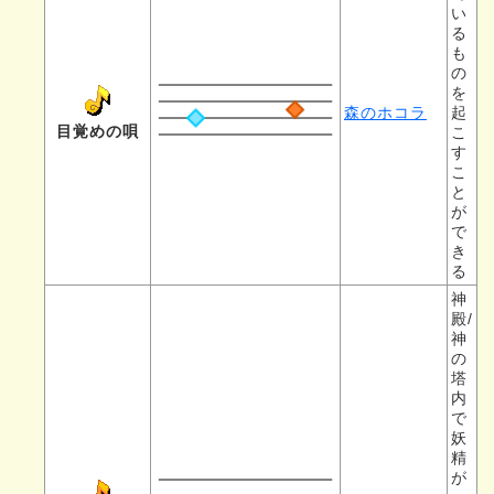
い
る
も
の
を
森のホコラ
起
目覚めの唄
こ
す
こ
と
が
で
き
る
神
殿/
神
の
塔
内
で
妖
精
が