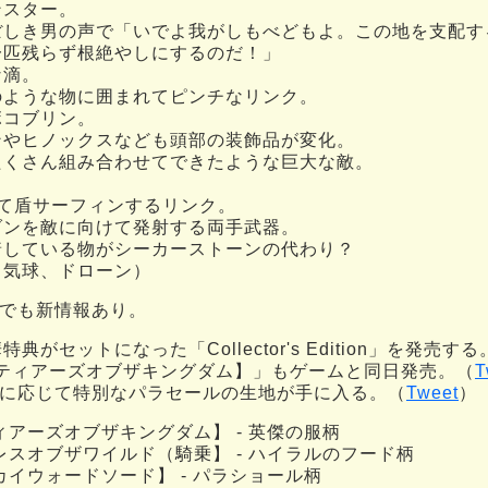
ンスター。
ぼしき男の声で「いでよ我がしもべどもよ。この地を支配す
一匹残らず根絶やしにするのだ！」
な滴。
のような物に囲まれてピンチなリンク。
ボコブリン。
ンやヒノックスなども頭部の装飾品が変化。
たくさん組み合わせてできたような巨大な敵。
って盾サーフィンするリンク。
ダンを敵に向けて発射する両手武器。
着している物がシーカーストーンの代わり？
、気球、ドローン）
er でも新情報あり。
がセットになった「Collector's Edition」を発売する
ンク【ティアーズオブザキングダム】」もゲームと同日発売。（
T
bo に応じて特別なパラセールの生地が手に入る。（
Tweet
）
アーズオブザキングダム】 - 英傑の服柄
レスオブザワイルド（騎乗】 - ハイラルのフード柄
イウォードソード】 - パラショール柄