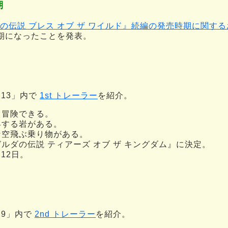
期
の伝説 ブレス オブ ザ ワイルド』続編の発売時期に関す
に延期になったことを発表。
.9.13」内で
1st トレーラー
を紹介。
も冒険できる。
昇する岩がある。
な空飛ぶ乗り物がある。
ルダの伝説 ティアーズ オブ ザ キングダム』に決定。
月12日。
.2.9」内で
2nd トレーラー
を紹介。