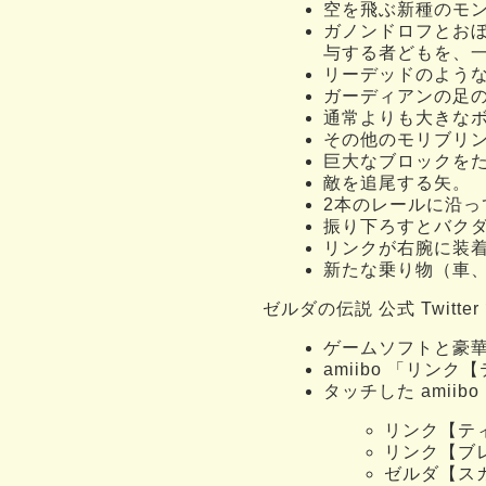
空を飛ぶ新種のモ
ガノンドロフとお
与する者どもを、
リーデッドのよう
ガーディアンの足
通常よりも大きな
その他のモリブリ
巨大なブロックを
敵を追尾する矢。
2本のレールに沿
振り下ろすとバク
リンクが右腕に装
新たな乗り物（車
ゼルダの伝説 公式 Twitt
ゲームソフトと豪華特典
amiibo 「リ
タッチした amii
リンク【ティ
リンク【ブ
ゼルダ【スカ