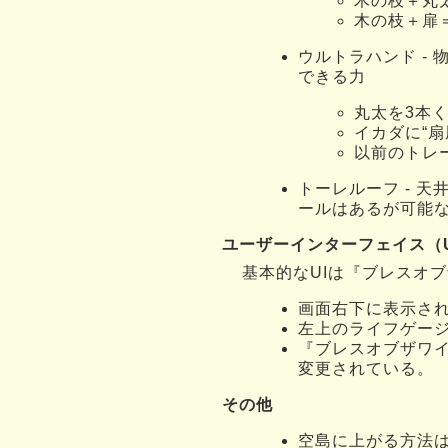
木の枝＋丸
木の枝＋扉
ウルトラハンド -
できる力
丸太を3本
イカダに“
以前のトレ
トーレルーフ - 
ールはあるが可能
ユーザーインターフェイス（U
基本的なUIは『ブレスオ
画面右下に表示され
左上のライフゲー
『ブレスオブザワ
変更されている。
その他
空島に上がる方法