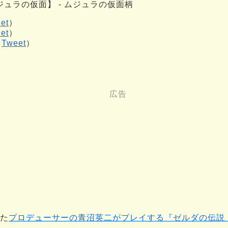
ュラの仮面】 - ムジュラの仮面柄
et
）
et
）
（
Tweet
）
れた
プロデューサーの青沼英二がプレイする『ゼルダの伝説 テ