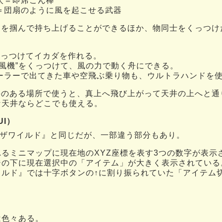
太＝即席こん棒
＝団扇のように風を起こせる武器
 物を掴んで持ち上げることができるほか、物同士をくっつ
くっつけてイカダを作れる。
扇風機”をくっつけて、風の力で動く舟にできる。
ーラーで出てきた車や空飛ぶ乗り物も、ウルトラハンドを
天井のある場所で使うと、真上へ飛び上がって天井の上へと
な天井ならどこでも使える。
I）
ブザワイルド』と同じだが、一部違う部分もあり。
るミニマップに現在地のXYZ座標を表す3つの数字が表示
ジの下に現在選択中の「アイテム」が大きく表示されている
イルド』では十字ボタンの↑に割り振られていた「アイテム
は色々ある。