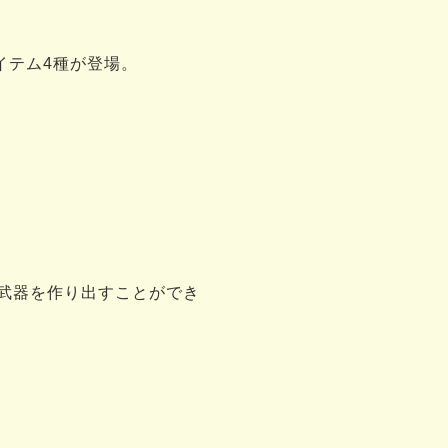
イテム4種が登場。
い武器を作り出すことができ
る