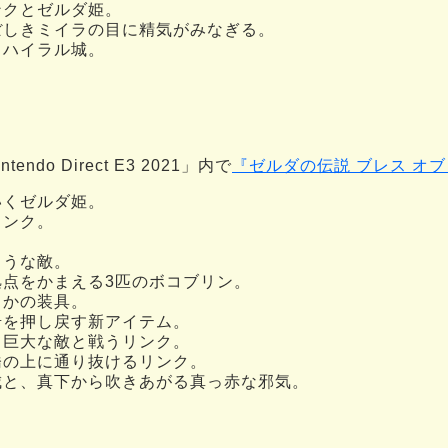
ンクとゼルダ姫。
ぼしきミイラの目に精気がみなぎる。
るハイラル城。
endo Direct E3 2021」内で
『ゼルダの伝説 ブレス オブ
いくゼルダ姫。
リンク。
ような敵。
拠点をかまえる3匹のボコブリン。
らかの装具。
岩を押し戻す新アイテム。
て巨大な敵と戦うリンク。
橋の上に通り抜けるリンク。
城と、真下から吹きあがる真っ赤な邪気。