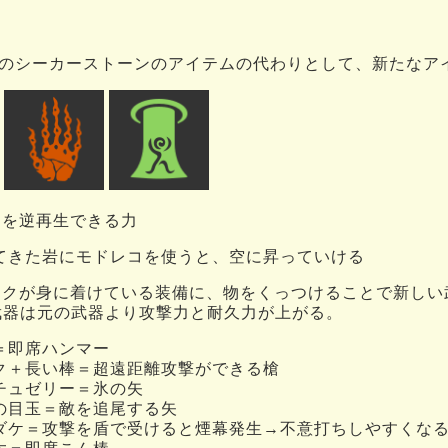
のシーカーストーンのアイテムの代わりとして、新たなア
移動を逆再生できる力
てきた岩にモドレコを使うと、空に昇っていける
リンクが身に着けている装備に、物をくっつけることで新し
武器は元の武器より攻撃力と耐久力が上がる。
＝即席ハンマー
ク＋長い棒＝超遠距離攻撃ができる槍
チュゼリー＝氷の矢
の目玉＝敵を追尾する矢
ダケ＝攻撃を盾で受けると煙幕発生→不意打ちしやすくな