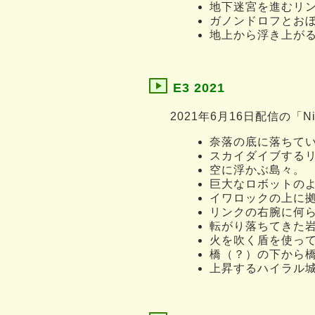
地下迷宮を進むリ
ガノンドロフとお
地上から浮き上が
E3 2021
2021年6月16日配信の「Nint
奈落の底に落ちて
スカイダイブする
空に浮かぶ島々。
巨大なロボットの
イワロックの上に
リンクの右腕に何
転がり落ちてきた
火を吹く盾を使っ
橋（？）の下から
上昇するハイラル