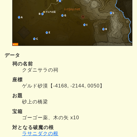
データ
祠の名前
クダニサラの祠
座標
ゲルド砂漠【-4168, -2144, 0050】
お題
砂上の橋梁
宝箱
ゴーゴー薬、木の矢 x10
対となる破魔の根
ラサニダクの根