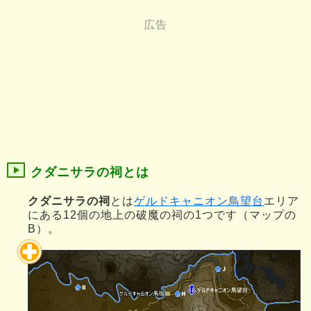
クダニサラの祠とは
クダニサラの祠
とは
ゲルドキャニオン鳥望台
エリア
にある12個の地上の破魔の祠の1つです（マップの
B）。