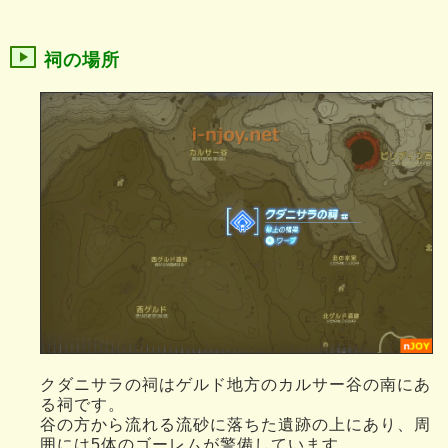
祠の場所
クダニサラの祠はゲルド地方のカルサー谷の南にあ
る祠です。
谷の方から流れる流砂に落ちた遺跡の上にあり、周
囲には5体のゴーレムが警備しています。