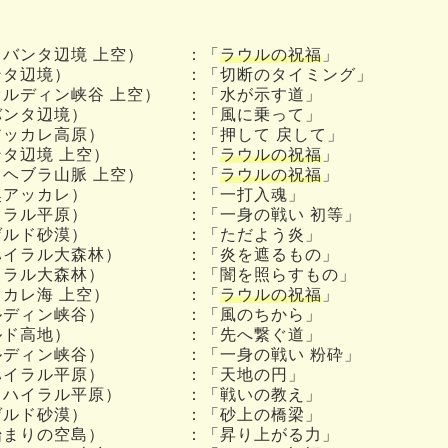
タバンタ辺境 上空）
：「
ラウルの祝福
」
ンタ辺境）
：「切断のタイミング」
オルディン峡谷 上空）
：「水が示す道」
バンタ辺境）
：「風に乗って」
アッカレ高原）
：「押して 戻して」
タ辺境 上空）
：「
ラウルの祝福
」
（ヘブラ山脈 上空）
：「
ラウルの祝福
」
奥アッカレ）
：「一打入魂」
イラル平原）
：「一身の戦い 初等」
ゲルド砂漠）
：「ただよう炎」
ハイラル大森林）
：「炎を遮るもの」
イラル大森林）
：「闇を照らすもの」
カレ海 上空）
：「
ラウルの祝福
」
ルディン峡谷）
：「風のちから」
ルド高地）
：「先へ繋ぐ道」
ルディン峡谷）
：「一身の戦い 粉砕」
ハイラル平原）
：「天地の円」
（ハイラル平原）
：「戦いの教え」
ゲルド砂漠）
：「砂上の橋梁」
始まりの空島）
：「昇り上がる力」