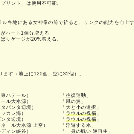
ープリント」は使用不可能。
ラル各地にある女神像の前で祈ると、リンクの能力を向上
フがハート1個分増える
んばりゲージが20%増える。
ります（地上に120個、空に32個）。
（東ハテール）
：「往復運動」
ネール大水源）
：「風の翼」
（タバンタ辺境）
：「大と小の選択」
アッカレ海）
：「
ラウルの祝福
」
バンタ辺境）
：「
ラウルの祝福
」
ラネール大水源 上空）
：「浮遊する水」
ルディン峡谷）
：「一身の戦い 逆再生」