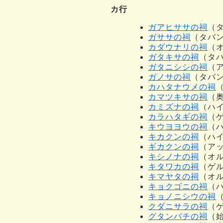
カ行
ガアヒササの祠
（
ガササの祠
（タバ
カダウナリの祠
（
ガタキサの祠
（タ
ガタニシシの祠
（
ガノサの祠
（タバン
カハタナウメの祠
カマツキサの祠
（
カミズナの祠
（ハ
カラハタギの祠
（
キウヨヨウの祠
（
キカクンの祠
（ハ
ギカクンの祠
（アッ
キシノナの祠
（オ
キタワカの祠
（ゲ
キマヤタの祠
（オ
キョクゴニの祠
（
キョノニシウの祠
クダニサラの祠
（
グタンバチの祠
（