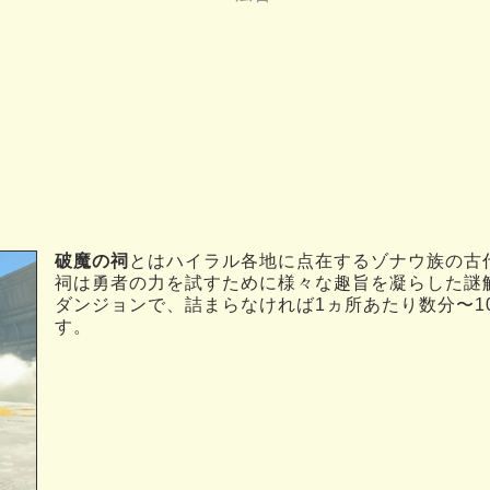
破魔の祠
とはハイラル各地に点在するゾナウ族の古
祠は勇者の力を試すために様々な趣旨を凝らした謎
ダンジョンで、詰まらなければ1ヵ所あたり数分〜1
す。