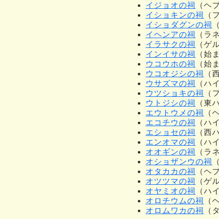
イジョオの祠
（ヘブ
イショキンの祠
（
イショダグンの祠
イヘンアの祠
（ラ
イラサクの祠
（ゲ
インイサの祠
（始
ウコウホの祠
（始
ウコオジシの祠
（
ウサズマの祠
（ハ
ウツショキの祠
（
ウトジシの祠
（東
エウトウメの祠
（
エコチウの祠
（ハ
エショセの祠
（西
エンオマの祠
（ハ
オオギンの祠
（ラ
オショザンウの祠
オタカカの祠
（ヘ
オツツマの祠
（ゲ
オヤミオの祠
（ハ
オロチウムの祠
（
オロムワカの祠
（