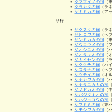
クママイノの祠
（
クラカタの祠
（ラ
ゲミミカの祠
（ア
サ行
ザクスクの祠
（ラ
サヒロワの祠
（ヘ
ザンミカカの祠
（
ジウコウメの祠
（
ジオシニオの祠
（
ジオタキオの祠
（
ジカイセンの祠
（
シククチの祠
（ハ
シスラナの祠
（ヘ
シツモイの祠
（オ
シナカワカの祠
（
シナタニカカの祠
ジノドカオの祠
（
シバジタキオの祠
シハジョゴウの祠
シフミミの祠
（東
シモシワカの祠
（