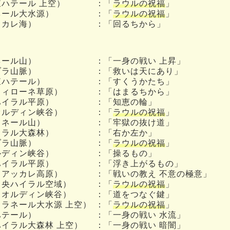
東ハテール 上空）
：「
ラウルの祝福
」
ネール大水源）
：「
ラウルの祝福
」
ッカレ海）
：「回るちから」
ネール山）
：「一身の戦い 上昇」
ブラ山脈）
：「救いは天にあり」
東ハテール）
：「すくうかたち」
フィローネ草原）
：「はまるちから」
ハイラル平原）
：「知恵の輪」
オルディン峡谷）
：「
ラウルの祝福
」
ラネール山）
：「牢獄の抜け道」
イラル大森林）
：「右か左か」
ブラ山脈）
：「
ラウルの祝福
」
ルディン峡谷）
：「操るもの」
ハイラル平原）
：「浮き上がるもの」
（アッカレ高原）
：「戦いの教え 不意の極意」
中央ハイラル空域）
：「
ラウルの祝福
」
（オルディン峡谷）
：「道をつなぐ鍵」
（ラネール大水源 上空）
：「
ラウルの祝福
」
ハテール）
：「一身の戦い 水流」
ハイラル大森林 上空）
：「一身の戦い 暗闇」