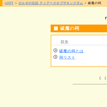
nJOY
ゼルダの伝説 ティアーズオブザキングダム
破魔の祠
破魔の祠
破魔の祠とは
祠リスト
《