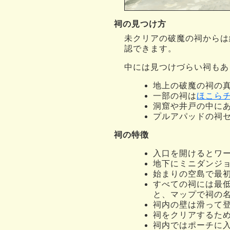
祠の見つけ方
未クリアの破魔の祠からは
認できます。
中には見つけづらい祠もあ
地上の破魔の祠の
一部の祠は
ほこら
洞窟や井戸の中に
プルアパッドの祠
祠の特徴
入口を開けるとワ
地下にミニダンジ
始まりの空島で最
すべての祠には最
と、マップで祠の
祠内の壁は滑って
祠をクリアするた
祠内ではポーチに