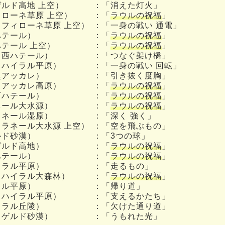
ゲルド高地 上空）
：「消えた灯火」
ローネ草原 上空）
：「
ラウルの祝福
」
（フィローネ草原 上空）
：「一身の戦い 通電」
ハテール）
：「
ラウルの祝福
」
テール 上空）
：「
ラウルの祝福
」
（西ハテール）
：「つなぐ架け橋」
（ハイラル平原）
：「一身の戦い 回転」
奥アッカレ）
：「引き抜く度胸」
（アッカレ高原）
：「
ラウルの祝福
」
西ハテール）
：「
ラウルの祝福
」
ネール大水源）
：「
ラウルの祝福
」
ラネール湿原）
：「深く 強く」
（ラネール大水源 上空）
：「空を飛ぶもの」
ルド砂漠）
：「3つの球」
ゲルド高地）
：「
ラウルの祝福
」
ハテール）
：「
ラウルの祝福
」
イラル平原）
：「走るもの」
（ハイラル大森林）
：「
ラウルの祝福
」
ラル平原）
：「帰り道」
（ハイラル平原）
：「支えるかたち」
イラル丘陵）
：「欠けた通り道」
（ゲルド砂漠）
：「うもれた光」