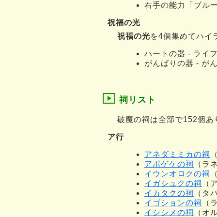
右手の能力「ブル
祝福の光
祝福の光
を4個集めてハイ
ハートの器 - ライ
がんばりの器 - が
祠リスト
破魔の祠は全部で152個あ
ア行
アネダミミカの祠
アポゲケの祠
（ラ
イウンオロクの祠
イガシュクの祠
（
イカタクの祠
（タ
イゴションの祠
（
イシシメの祠
（オ