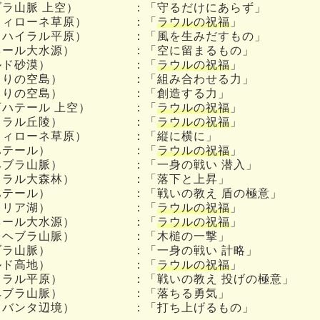
ラ山脈 上空）
：「守るだけにあらず」
フィローネ草原）
：「
ラウルの祝福
」
（ハイラル平原）
：「風を生みだすもの」
ネール大水源）
：「空に留まるもの」
ルド砂漠）
：「
ラウルの祝福
」
まりの空島）
：「組み合わせる力」
まりの空島）
：「創造する力」
西ハテール 上空）
：「
ラウルの祝福
」
イラル丘陵）
：「
ラウルの祝福
」
フィローネ草原）
：「縦に横に」
ハテール）
：「
ラウルの祝福
」
ヘブラ山脈）
：「一身の戦い 潜入」
イラル大森林）
：「落下と上昇」
ハテール）
：「戦いの教え 盾の極意」
イリア湖）
：「
ラウルの祝福
」
ネール大水源）
：「
ラウルの祝福
」
（ヘブラ山脈）
：「木槌の一撃」
ブラ山脈）
：「一身の戦い 計略」
ルド高地）
：「
ラウルの祝福
」
イラル平原）
：「戦いの教え 投げの極意」
ヘブラ山脈）
：「落ちる勇気」
タバンタ辺境）
：「打ち上げるもの」