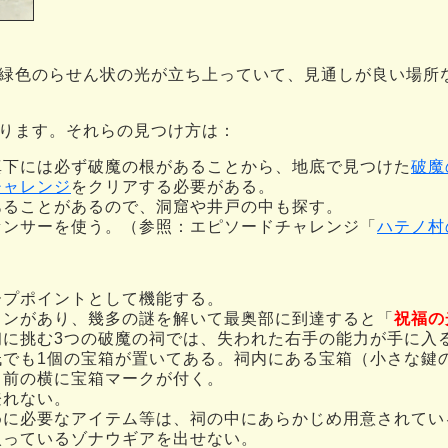
緑色のらせん状の光が立ち上っていて、見通しが良い場所
ります。それらの見つけ方は：
真下には必ず破魔の根があることから、地底で見つけた
破魔
チャレンジ
をクリアする必要がある。
あることがあるので、洞窟や井戸の中も探す。
センサーを使う。（参照：エピソードチャレンジ「
ハテノ村
ープポイントとして機能する。
ョンがあり、幾多の謎を解いて最奥部に到達すると「
祝福の
初に挑む3つの破魔の祠では、失われた右手の能力が手に入
低でも1個の宝箱が置いてある。祠内にある宝箱（小さな鍵
名前の横に宝箱マークが付く。
登れない。
めに必要なアイテム等は、祠の中にあらかじめ用意されてい
入っているゾナウギアを出せない。