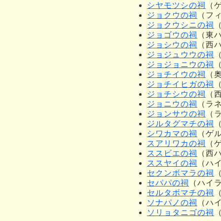
シヤモツシの祠
（
ジョクウの祠
（フィ
ジョクウシニの祠
ジョゴウの祠
（東
ジョシウの祠
（西ハ
ジョジュウウの祠
ジョジョニウの祠
ジョチイウの祠
（
ジョチイヒガの祠
ジョチシウの祠
（
ジョニウの祠
（ラ
ジョンサウの祠
（
ジルタグマチの祠
シワカマの祠
（ゲ
スアリワカの祠
（
ススビエの祠
（西
ススヤイの祠
（ハ
セクンボマラの祠
セパパの祠
（ハイ
セルタボマチの祠
ソナパノの祠
（ハ
ソリョタニゴの祠