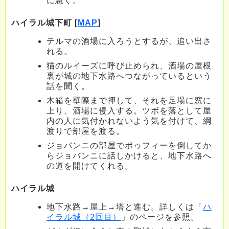
に急ぐ。
ハイラル城下町 [
MAP
]
テルマの酒場に入ろうとするが、追い出さ
れる。
猫のルイーズに呼び止められ、酒場の屋根
裏が城の地下水路へつながっているという
話を聞く。
木箱を壁際まで押して、それを足場に窓に
上り、酒場に侵入する。ツボを落として屋
内の人に気付かれないよう気を付けて、綱
渡りで部屋を渡る。
ジョバンニの部屋でポゥフィーを倒してか
らジョバンニに話しかけると、地下水路へ
の道を開けてくれる。
ハイラル城
地下水路→屋上→塔と進む。詳しくは「
ハ
イラル城（2回目）
」のページを参照。