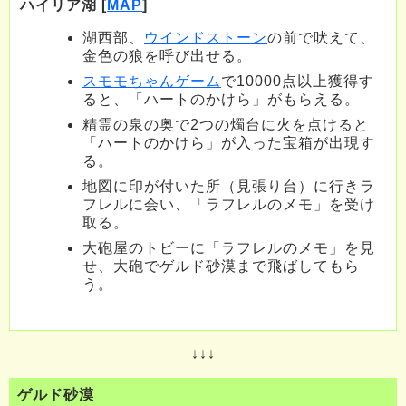
ハイリア湖 [
MAP
]
湖西部、
ウインドストーン
の前で吠えて、
金色の狼を呼び出せる。
スモモちゃんゲーム
で10000点以上獲得す
ると、「ハートのかけら」がもらえる。
精霊の泉の奥で2つの燭台に火を点けると
「ハートのかけら」が入った宝箱が出現す
る。
地図に印が付いた所（見張り台）に行きラ
フレルに会い、「ラフレルのメモ」を受け
取る。
大砲屋のトビーに「ラフレルのメモ」を見
せ、大砲でゲルド砂漠まで飛ばしてもら
う。
↓↓↓
ゲルド砂漠