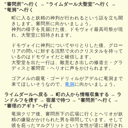
“審問所”へ行く → “ライムダール大聖堂”へ行く →
“竜洞”へ行く
町に入ると妖精の神判が行われるという話を立ち聞
きします。審問所に向かいましょう。
神判の様子を見届けた後、ドモヴォイ最高司祭が現
れ、大聖堂に招待されます。
ドモヴォイに神判についてやりとりした後、グロー
リアの問いに対する沈黙で火のクリスタルを持って
いるのはドモヴォイだと確信します。
大聖堂を出た一行は、敵意むき出しの修道士・グラ
ディスと審問官・ヘリオに声をかけられます。
ゴアメルの親竜・ゴードリィルがアデルに竜洞まで
来てほしいそうなので、
竜洞
に向かいましょう。
ライムダールへ戻る → 町の人から情報収集する → ラ
ンドルフを捜す → 宿屋で待つ → “審問所”へ行く →
“審理のアギト”へ行く
竜洞クリア後、審問所下の広場に行くとヘリオが妖
精の嫌疑がかけられた男を尋問しています。そして
彼を庇ったマルグリットという女性が逆に連行され