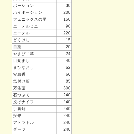
ポーション
30
ハイポーション
200
フェニックスの尾
150
エーテルミニ
90
エーテル
220
どくけし
15
目薬
20
やまびこ草
24
目覚まし
40
まひなおし
52
安息香
66
気付け薬
85
万能薬
300
石つぶて
240
投げナイフ
240
手裏剣
240
投斧
240
アトラトル
240
ダーツ
240