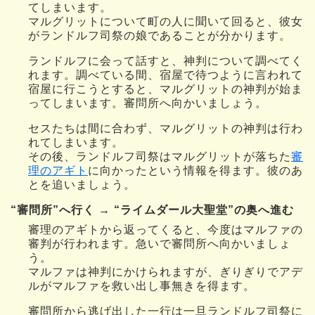
てしまいます。
マルグリットについて町の人に聞いて回ると、彼女
がランドルフ司祭の娘であることが分かります。
ランドルフに会って話すと、神判について調べてく
れます。調べている間、宿屋で待つように言われて
宿屋に行こうとすると、マルグリットの神判が始ま
ってしまいます。審問所へ向かいましょう。
セスたちは間に合わず、マルグリットの神判は行わ
れてしまいます。
その後、ランドルフ司祭はマルグリットが落ちた
審
理のアギト
に向かったという情報を得ます。彼のあ
とを追いましょう。
“審問所”へ行く → “ライムダール大聖堂”の奥へ進む
審理のアギトから返ってくると、今度はマルファの
審判が行われます。急いで審問所へ向かいましょ
う。
マルファは神判にかけられますが、ぎりぎりでアデ
ルがマルファを救い出し事無きを得ます。
審問所から逃げ出した一行は一旦ランドルフ司祭に