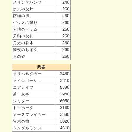
スリングハンマー
240
ボムの欠片
260
南極の風
260
ゼウスの怒り
260
大地のドラム
260
天狗の欠伸
260
月光の香木
260
闇夜のしずく
260
星の砂
260
武器
オリハルダガー
2460
マインゴーシュ
3810
エアナイフ
5390
菊一文字
2940
シミター
6050
トマホーク
3160
アースブレイカー
3880
皆朱の槍
3020
タングルランス
4610