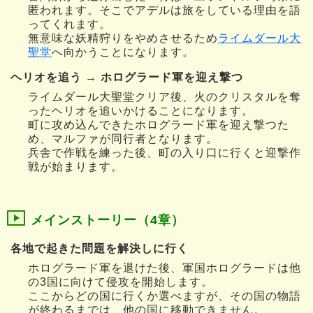
匿われます。そこでアデルは旅をしている理由を語
ってくれます。
無意味な妖精狩りをやめさせるため
ライムダール大
聖堂
へ向かうことになります。
ヘリオを追う → ホログラード軍を迎え撃つ
ライムダール大聖堂クリア後、火のクリスタルを奪
ったヘリオを追いかけることになります。
町に攻め込んできたホログラード軍を迎え撃つた
め、マルファが同行者となります。
兵舎で作戦を練った後、町の入り口に行くと迎撃作
戦が始まります。
メインストーリー（4章）
各地で起きた問題を解決しに行く
ホログラード軍を退けた後、軍国ホログラードは他
の3国に向けて侵攻を開始します。
ここからどの国に行くか選べますが、その国の物語
が終わるまでは、他の国に移動できません。