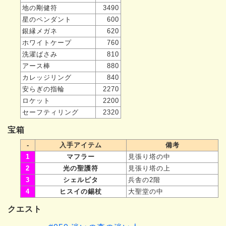
地の剛健符
3490
星のペンダント
600
銀縁メガネ
620
ホワイトケープ
760
洗濯ばさみ
810
アース棒
880
カレッジリング
840
安らぎの指輪
2270
ロケット
2200
セーフティリング
2320
宝箱
-
入手アイテム
備考
1
マフラー
見張り塔の中
2
光の聖護符
見張り塔の上
3
シェルピタ
兵舎の2階
4
ヒスイの錫杖
大聖堂の中
クエスト