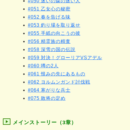
#050 迷いの森の迷い人
#051 乙女心の秘密
#052 春を告げる味
#053 釣り場を取り返せ
#055 手紙の向こうの彼
#056 精霊族の精査
#058 深雪の国の伝説
#059 対決！グローリアVSアデル
#060 噂の2人
#061 恨みの先にあるもの
#062 ヨルムンガンド討伐戦
#064 寒がりな兵士
#075 敗将の定め
メインストーリー（3章）