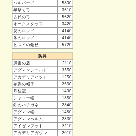
ハルバード
5800
早撃ち弓
3610
古代の弓
5620
オークスタッフ
3420
炎のロッド
4140
氷のロッド
4140
ヒスイの錫杖
5720
防具
風雷の盾
2110
アダマンシールド
3350
アカデミアハット
1250
参謀の帽子
2630
月桂冠
1400
シャコー帽
1850
鉄のハチガネ
2840
アダマン帽
1450
アダマンヘルム
2830
アイゼンフット
3110
アカデミアガウン
2010