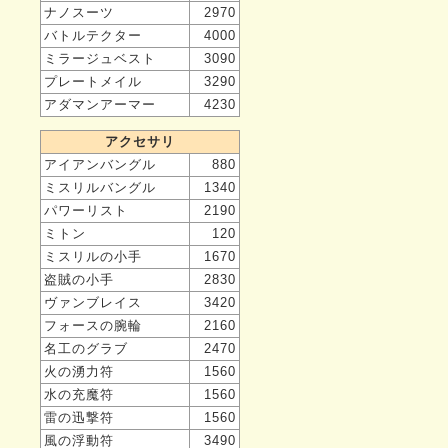
ナノスーツ
2970
バトルテクター
4000
ミラージュベスト
3090
プレートメイル
3290
アダマンアーマー
4230
アクセサリ
アイアンバングル
880
ミスリルバングル
1340
パワーリスト
2190
ミトン
120
ミスリルの小手
1670
盗賊の小手
2830
ヴァンブレイス
3420
フォースの腕輪
2160
名工のグラブ
2470
火の湧力符
1560
水の充魔符
1560
雷の迅撃符
1560
風の浮動符
3490