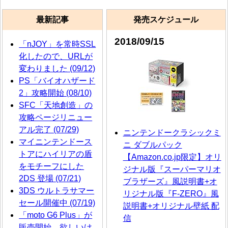
最新記事
発売スケジュール
2018/09/15
「nJOY」を常時SSL
化したので、URLが
変わりました (09/12)
PS「バイオハザード
2」攻略開始 (08/10)
SFC「天地創造」の
攻略ページリニュー
アル完了 (07/29)
ニンテンドークラシックミ
マイニンテンドース
ニ ダブルパック
トアにハイリアの盾
【Amazon.co.jp限定】オリ
をモチーフにした
ジナル版『スーパーマリオ
2DS 登場 (07/21)
ブラザーズ』風説明書+オ
3DS ウルトラサマー
リジナル版『F-ZERO』風
セール開催中 (07/19)
説明書+オリジナル壁紙 配
「moto G6 Plus」が
信
販売開始、欲しいけ