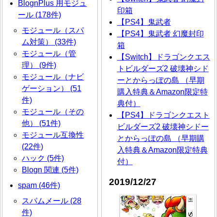
BlognPlus 用モジュ
印箱
ール (178件)
【PS4】鬼武者
モジュール（スパ
【PS4】鬼武者 幻魔封印
ム対策） (33件)
箱
モジュール（管
【Switch】ドラゴンクエス
理） (9件)
トビルダーズ2 破壊神シド
モジュール（ナビ
ーとからっぽの島 （早期
ゲーション） (51
購入特典＆Amazon限定特
件)
典付）
モジュール（その
【PS4】ドラゴンクエスト
他） (51件)
ビルダーズ2 破壊神シドー
モジュール互換性
とからっぽの島 （早期購
(22件)
入特典＆Amazon限定特典
ハック (5件)
付）
Blogn 関連 (5件)
2019/12/27
spam (46件)
スパムメール (28
件)