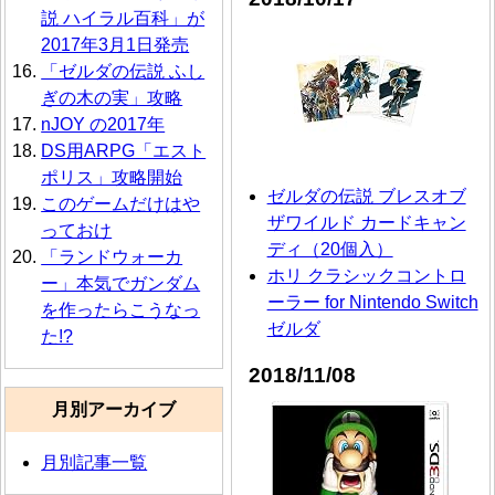
説 ハイラル百科」が
2017年3月1日発売
「ゼルダの伝説 ふし
ぎの木の実」攻略
nJOY の2017年
DS用ARPG「エスト
ポリス」攻略開始
ゼルダの伝説 ブレスオブ
このゲームだけはや
ザワイルド カードキャン
っておけ
ディ（20個入）
「ランドウォーカ
ホリ クラシックコントロ
ー」本気でガンダム
ーラー for Nintendo Switch
を作ったらこうなっ
ゼルダ
た!?
2018/11/08
月別アーカイブ
月別記事一覧