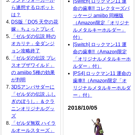
ランドウォーカーか
[Switch] ロックマン11 運
ら連想するロボット
命の歯車!! コレクターズパ
は？
ッケージ amiibo 同梱版
DS版「DQ5 天空の花
（Amazon限定「オリジナ
嫁」ちょっとプレイ
ルメタルキーホルダー」
「ゼルダの伝説 時の
付）
オカリナ」全ダンジ
[Switch] ロックマン11 運
ョン攻略終了
命の歯車!!（Amazon限定
「ゼルダの伝説 ブレ
「オリジナルメタルキーホ
スオブザワイルド」
ルダー」付）
の amiibo 5種の効果
[PS4] ロックマン11 運命の
が判明
歯車!!（Amazon限定「オ
3DSアンバサダーに
リジナルメタルキーホルダ
「ゼルダの伝説 ふし
ー」付）
ぎのぼうし」＆クラ
2018/10/05
ニンオリジナルグッ
ズ
「ゼルダ無双 ハイラ
ルオールスターズ」