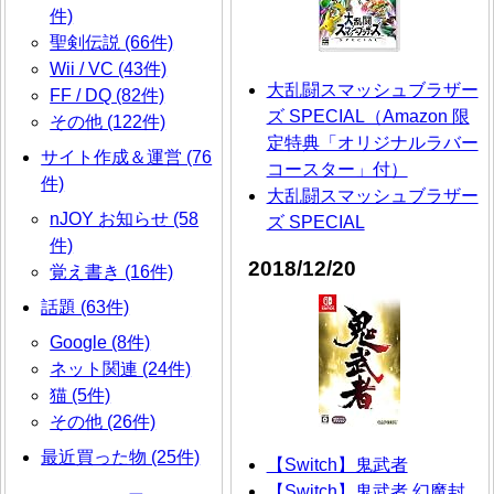
件)
聖剣伝説 (66件)
Wii / VC (43件)
大乱闘スマッシュブラザー
FF / DQ (82件)
ズ SPECIAL（Amazon 限
その他 (122件)
定特典「オリジナルラバー
サイト作成＆運営 (76
コースター」付）
件)
大乱闘スマッシュブラザー
nJOY お知らせ (58
ズ SPECIAL
件)
2018/12/20
覚え書き (16件)
話題 (63件)
Google (8件)
ネット関連 (24件)
猫 (5件)
その他 (26件)
最近買った物 (25件)
【Switch】鬼武者
【Switch】鬼武者 幻魔封