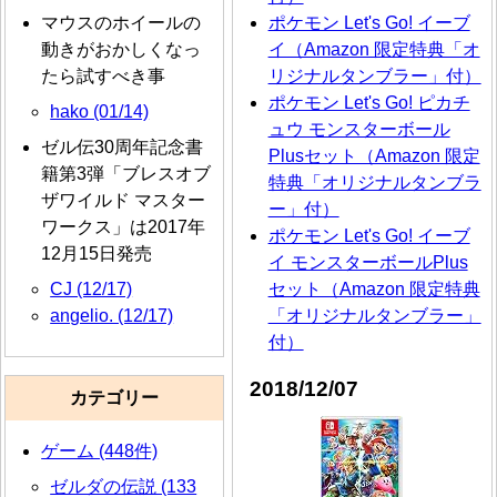
マウスのホイールの
ポケモン Let's Go! イーブ
動きがおかしくなっ
イ（Amazon 限定特典「オ
たら試すべき事
リジナルタンブラー」付）
ポケモン Let's Go! ピカチ
hako (01/14)
ュウ モンスターボール
ゼル伝30周年記念書
Plusセット（Amazon 限定
籍第3弾「ブレスオブ
特典「オリジナルタンブラ
ザワイルド マスター
ー」付）
ワークス」は2017年
ポケモン Let's Go! イーブ
12月15日発売
イ モンスターボールPlus
CJ (12/17)
セット（Amazon 限定特典
angelio. (12/17)
「オリジナルタンブラー」
付）
2018/12/07
カテゴリー
ゲーム (448件)
ゼルダの伝説 (133