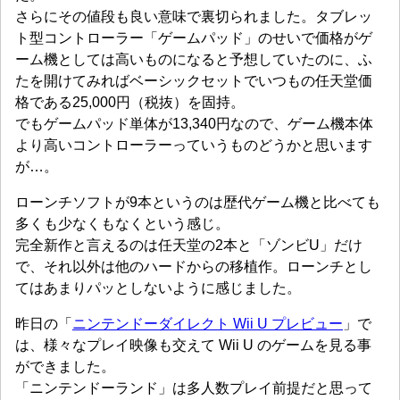
さらにその値段も良い意味で裏切られました。タブレッ
ト型コントローラー「ゲームパッド」のせいで価格がゲ
ーム機としては高いものになると予想していたのに、ふ
たを開けてみればベーシックセットでいつもの任天堂価
格である25,000円（税抜）を固持。
でもゲームパッド単体が13,340円なので、ゲーム機本体
より高いコントローラーっていうものどうかと思います
が…。
ローンチソフトが9本というのは歴代ゲーム機と比べても
多くも少なくもなくという感じ。
完全新作と言えるのは任天堂の2本と「ゾンビU」だけ
で、それ以外は他のハードからの移植作。ローンチとし
てはあまりパッとしないように感じました。
昨日の「
ニンテンドーダイレクト Wii U プレビュー
」で
は、様々なプレイ映像も交えて Wii U のゲームを見る事
ができました。
「ニンテンドーランド」は多人数プレイ前提だと思って