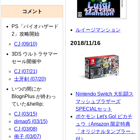
コメント
PS「バイオハザード
ルイージマンション
2」攻略開始
2018/11/16
CJ (09/10)
3DS ウルトラサマー
セール開催中
CJ (07/21)
士牙剣 (07/20)
いつの間にか
Nintendo Switch 大乱闘ス
BlognPlus が終わっ
マッシュブラザーズ
ていた&hellip;
SPECIALセット
CJ (03/15)
ポケモン Let's Go! ピカチ
dimag5 (03/15)
ュウ（Amazon 限定特典
CJ (03/08)
「オリジナルタンブラー」
侑子 (03/07)
付）