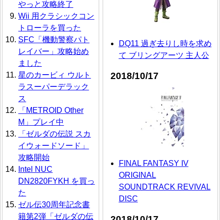
やっと攻略終了
Wii 用クラシックコン
トローラを買った
SFC「機動警察パト
DQ11 過ぎ去りし時を求め
レイバー」攻略始め
て ブリングアーツ 主人公
ました
2018/10/17
星のカービィ ウルト
ラスーパーデラック
ス
「METROID Other
M」プレイ中
「ゼルダの伝説 スカ
イウォードソード」
攻略開始
FINAL FANTASY IV
Intel NUC
ORIGINAL
DN2820FYKH を買っ
SOUNDTRACK REVIVAL
た
DISC
ゼル伝30周年記念書
籍第2弾「ゼルダの伝
2018/10/17