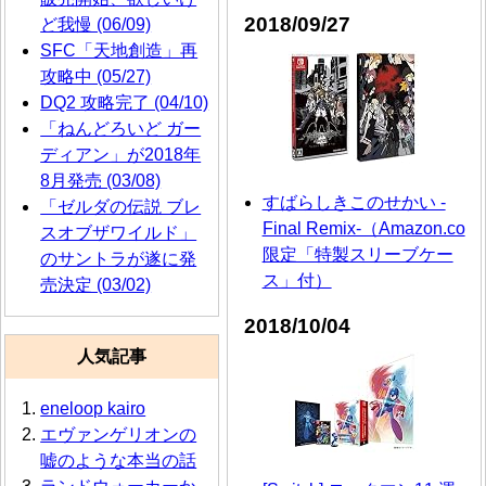
2018/09/27
ど我慢 (06/09)
SFC「天地創造」再
攻略中 (05/27)
DQ2 攻略完了 (04/10)
「ねんどろいど ガー
ディアン」が2018年
8月発売 (03/08)
すばらしきこのせかい -
「ゼルダの伝説 ブレ
Final Remix-（Amazon.co
スオブザワイルド」
限定「特製スリーブケー
のサントラが遂に発
ス」付）
売決定 (03/02)
2018/10/04
人気記事
eneloop kairo
エヴァンゲリオンの
嘘のような本当の話