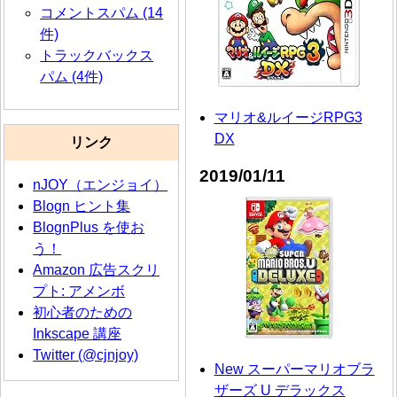
コメントスパム (14
件)
トラックバックス
パム (4件)
マリオ&ルイージRPG3
DX
リンク
2019/01/11
nJOY（エンジョイ）
Blogn ヒント集
BlognPlus を使お
う！
Amazon 広告スクリ
プト: アメンボ
初心者のための
Inkscape 講座
Twitter (@cjnjoy)
New スーパーマリオブラ
ザーズ U デラックス