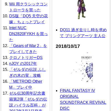
Wii 用クラシックコン
トローラを買った
DS版「DQ5 天空の花
嫁」ちょっとプレイ
Intel NUC
DQ11 過ぎ去りし時を求め
DN2820FYKH を買っ
て ブリングアーツ 主人公
た
2018/10/17
「Gears of War 2」を
プレイしてきた
クロノトリガーDS
nJOY の2017年
「ゼルダの伝説 ふし
ぎの木の実」攻略
「METROID Other
M」プレイ中
FINAL FANTASY IV
ゼル伝30周年記念書
ORIGINAL
籍第2弾「ゼルダの伝
SOUNDTRACK REVIVAL
説 ハイラル百科」が
DISC