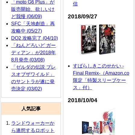
「moto G6 Plus」が
信
販売開始、欲しいけ
2018/09/27
ど我慢 (06/09)
SFC「天地創造」再
攻略中 (05/27)
DQ2 攻略完了 (04/10)
「ねんどろいど ガー
ディアン」が2018年
8月発売 (03/08)
すばらしきこのせかい -
「ゼルダの伝説 ブレ
Final Remix-（Amazon.co
スオブザワイルド」
限定「特製スリーブケー
のサントラが遂に発
ス」付）
売決定 (03/02)
2018/10/04
人気記事
ランドウォーカーか
ら連想するロボット