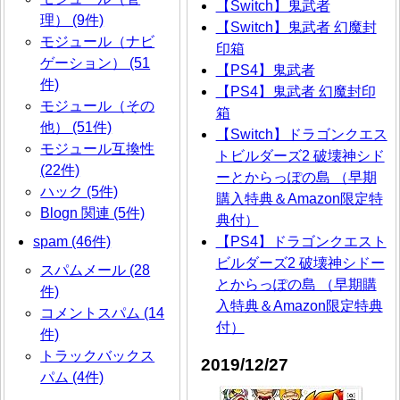
【Switch】鬼武者
理） (9件)
【Switch】鬼武者 幻魔封
モジュール（ナビ
印箱
ゲーション） (51
【PS4】鬼武者
件)
【PS4】鬼武者 幻魔封印
モジュール（その
箱
他） (51件)
【Switch】ドラゴンクエス
モジュール互換性
トビルダーズ2 破壊神シド
(22件)
ーとからっぽの島 （早期
ハック (5件)
購入特典＆Amazon限定特
Blogn 関連 (5件)
典付）
【PS4】ドラゴンクエスト
spam (46件)
ビルダーズ2 破壊神シドー
スパムメール (28
とからっぽの島 （早期購
件)
入特典＆Amazon限定特典
コメントスパム (14
付）
件)
トラックバックス
2019/12/27
パム (4件)