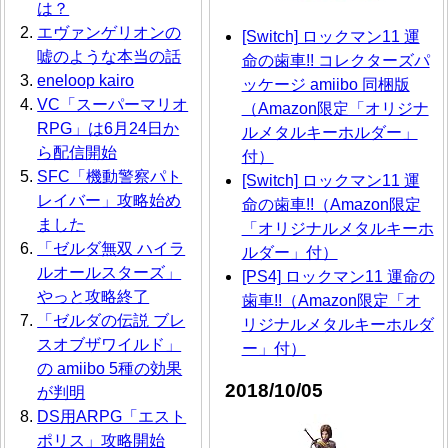
は？
エヴァンゲリオンの
[Switch] ロックマン11 運
嘘のような本当の話
命の歯車!! コレクターズパ
eneloop kairo
ッケージ amiibo 同梱版
VC「スーパーマリオ
（Amazon限定「オリジナ
RPG」は6月24日か
ルメタルキーホルダー」
ら配信開始
付）
SFC「機動警察パト
[Switch] ロックマン11 運
レイバー」攻略始め
命の歯車!!（Amazon限定
ました
「オリジナルメタルキーホ
「ゼルダ無双 ハイラ
ルダー」付）
ルオールスターズ」
[PS4] ロックマン11 運命の
やっと攻略終了
歯車!!（Amazon限定「オ
「ゼルダの伝説 ブレ
リジナルメタルキーホルダ
スオブザワイルド」
ー」付）
の amiibo 5種の効果
2018/10/05
が判明
DS用ARPG「エスト
ポリス」攻略開始