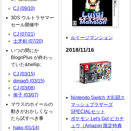
CJ (09/10)
3DS ウルトラサマー
セール開催中
CJ (07/21)
ルイージマンション
士牙剣 (07/20)
2018/11/16
いつの間にか
BlognPlus が終わっ
ていた&hellip;
CJ (03/15)
dimag5 (03/15)
CJ (03/08)
侑子 (03/07)
Nintendo Switch 大乱闘ス
マウスのホイールの
マッシュブラザーズ
動きがおかしくなっ
SPECIALセット
たら試すべき事
ポケモン Let's Go! ピカチ
ュウ（Amazon 限定特典
hako (01/14)