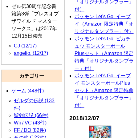
「オリジナルタンブラー」
ゼル伝30周年記念書
付）
籍第3弾「ブレスオブ
ポケモン Let's Go! イーブ
ザワイルド マスター
イ（Amazon 限定特典「オ
ワークス」は2017年
リジナルタンブラー」付）
12月15日発売
ポケモン Let's Go! ピカチ
CJ (12/17)
ュウ モンスターボール
angelio. (12/17)
Plusセット（Amazon 限定
特典「オリジナルタンブラ
ー」付）
ポケモン Let's Go! イーブ
カテゴリー
イ モンスターボールPlus
セット（Amazon 限定特典
ゲーム (448件)
「オリジナルタンブラー」
ゼルダの伝説 (133
付）
件)
聖剣伝説 (66件)
2018/12/07
Wii / VC (43件)
FF / DQ (82件)
その他 (122件)