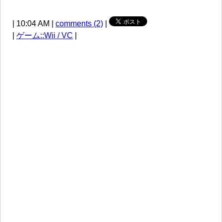
| 10:04 AM |
comments (2)
|
|
ゲーム::Wii / VC
|