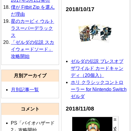
2017年3月1日発売
僕が Fitbit Zip を選ん
2018/10/17
だ理由
星のカービィ ウルト
ラスーパーデラック
ス
「ゼルダの伝説 スカ
イウォードソード」
攻略開始
ゼルダの伝説 ブレスオブ
ザワイルド カードキャン
ディ（20個入）
月別アーカイブ
ホリ クラシックコントロ
ーラー for Nintendo Switch
月別記事一覧
ゼルダ
2018/11/08
コメント
PS「バイオハザード
2」攻略開始