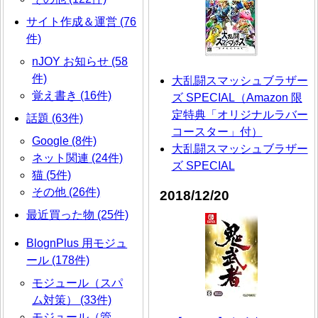
サイト作成＆運営 (76
件)
nJOY お知らせ (58
件)
大乱闘スマッシュブラザー
覚え書き (16件)
ズ SPECIAL（Amazon 限
定特典「オリジナルラバー
話題 (63件)
コースター」付）
Google (8件)
大乱闘スマッシュブラザー
ネット関連 (24件)
ズ SPECIAL
猫 (5件)
その他 (26件)
2018/12/20
最近買った物 (25件)
BlognPlus 用モジュ
ール (178件)
モジュール（スパ
ム対策） (33件)
モジュール（管