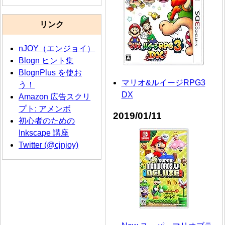
リンク
nJOY（エンジョイ）
Blogn ヒント集
BlognPlus を使お
マリオ&ルイージRPG3
う！
DX
Amazon 広告スクリ
プト: アメンボ
2019/01/11
初心者のための
Inkscape 講座
Twitter (@cjnjoy)