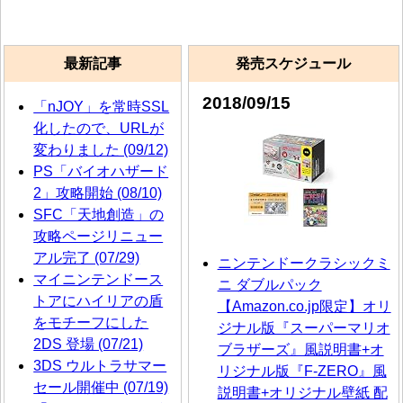
最新記事
発売スケジュール
2018/09/15
「nJOY」を常時SSL
化したので、URLが
変わりました (09/12)
PS「バイオハザード
2」攻略開始 (08/10)
SFC「天地創造」の
攻略ページリニュー
アル完了 (07/29)
ニンテンドークラシックミ
マイニンテンドース
ニ ダブルパック
トアにハイリアの盾
【Amazon.co.jp限定】オリ
をモチーフにした
ジナル版『スーパーマリオ
2DS 登場 (07/21)
ブラザーズ』風説明書+オ
3DS ウルトラサマー
リジナル版『F-ZERO』風
セール開催中 (07/19)
説明書+オリジナル壁紙 配