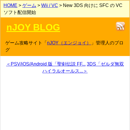
HOME
>
ゲーム
>
Wii / VC
> New 3DS 向けに SFC の VC
ソフト配信開始
nJOY BLOG
ゲーム攻略サイト「
nJOY（エンジョイ）
」管理人のブロ
グ
＜PSV/iOS/Android 版「聖剣伝説 FF...
3DS「ゼルダ無双
ハイラルオールス...＞