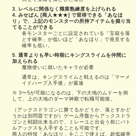
3. レベルに関係なく職業熟練度を上げられる
4. みせばん [商人★★★] で習得できる「あなほ
り」で、上記のモンスターの所持アイテムを掘り当
てることができる
各モンスターごとに設定されている「宝箱を落
とす確率」が低いほど「あなほり」で発見する
確率も低い。
5. 通常よりも早い時期にキングスライムを仲間に
加えられる
魔物使いに就いたキャラが必要
通常は、キングスライムと戦えるのは「マーメ
イドハープ入手後」が最速
※ 3〜5が可能になるのは、下の大地のムドーを倒
して、上の大地のダーマ神殿で転職可能後。
（アックスドラゴンに勝てるかどうか、落とすかど
うかは別問題ですが）ゲーム序盤からアックスドラ
ゴンと戦闘出来るので、ミレーユと出会う前にバト
ルアックスを入手することも可能です。
商人の特技「あなほり」をここで使えば、超低確率