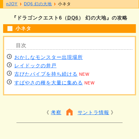
nJOY
DQ6 幻の大地
小ネタ
『ドラゴンクエスト6（
DQ6
） 幻の大地』の攻略
小ネタ
おかしなモンスター出現場所
レイドックの井戸
古びたパイプを持ち続ける
NEW
すばやさの種を大量に集める
NEW
考察
サントラ情報