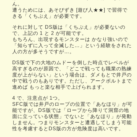
ん。
遭うためには、あそびずき [遊び人★★] で習得で
きる「くちぶえ」が必要です。
それに対して DS版は「くちぶえ」が必要ないの
で、上記の 1 と 2 が可能です。
もちろん、出現するモンスターは かなり強いので
「知らずに入って全滅した…」という経験をされた
人の方が多そうですが…。
DS版で下の大地のムドーを倒した時点でレベルが
高すぎるのが原因で、「どこで戦っても職業の熟練
度が上がらない」という場合は、ダメもとで井戸の
中で戦うのもありです。ただし、アークボルトまで
進めば もっと楽な相手で上げられます。
4 で、注意点が 1つ。
SFC版では井戸のロープの位置で「あなほり」が可
能ですが、DS版では「ロープから降りて洞窟の地
面に立っている状態」でないと「あなほり」が発動
しません。つまりモンスターと遭遇してしまう可能
性を考慮するとDS版の方が危険度は高いです。