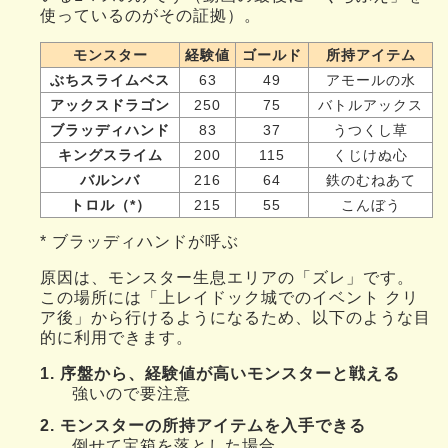
使っているのがその証拠）。
モンスター
経験値
ゴールド
所持アイテム
ぶちスライムベス
63
49
アモールの水
アックスドラゴン
250
75
バトルアックス
ブラッディハンド
83
37
うつくし草
キングスライム
200
115
くじけぬ心
バルンバ
216
64
鉄のむねあて
トロル（*）
215
55
こんぼう
* ブラッディハンドが呼ぶ
原因は、モンスター生息エリアの「ズレ」です。
この場所には「上レイドック城でのイベント クリ
ア後」から行けるようになるため、以下のような目
的に利用できます。
1. 序盤から、経験値が高いモンスターと戦える
強いので要注意
2. モンスターの所持アイテムを入手できる
倒せて宝箱を落とした場合