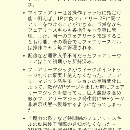
加。
マイフェアリーは各操作キャラ毎に指定可
能 - 例えば、1Pに炎フェアリー 2Pに闇フェ
アリーをつけることができる。当然ながら
フェアリースキルも各操作キャラ毎に管
理。また、同一のフェアリーを指定するこ
とも可能。その場合でもフェアリースキル
は操作キャラ毎に管理される。
配信など通常入手不可だったフェアリーウ
ェアは全て初期から所持済み。
フェアリーマジックがウィークポイントゲ
ージ削りに事実上使えなくなった。フェア
リーマジック発生モーションの長時間化に
よって、敵がWPゲージを出した時にフェア
リーマジックを使っても、巨大魔獣を含め
敵がフェアリーマジック発生前にWPゲージ
非表示状態へ復帰するようになってしまっ
た。
「魔力の泉」など時間制のフェアリースキ
ルの効果終了間際の通知がなくなった -
3DS版では効果が切れる頃にUIが点滅して