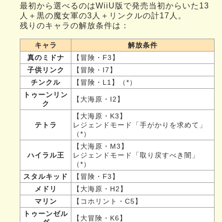
最初から選べるのはWiiU版で発売当初からいた13
人＋黒の魔女軍の3人＋リンクルの計17人。
残りのキャラの解放条件は：
キャラ
解放条件
真のミドナ
【冒険・F3】
子供リンク
【冒険・I7】
チンクル
【冒険・L1】（*）
トゥーンリン
【大海原・I2】
ク
【大海原・K3】
テトラ
レジェンドモード「手がかりを求めて」
（*）
【大海原・M3】
ハイラル王
レジェンドモード「取り戻すべき闇」
（*）
スタルキッド
【冒険・F3】
メドリ
【大海原・H2】
マリン
【コホリント・C5】
トゥーンゼル
【大冒険・K6】