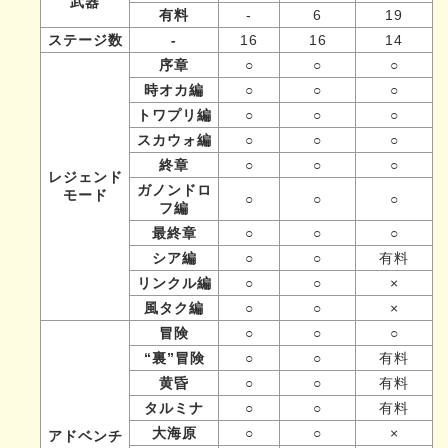
武器
有料
-
6
19
ステージ数
-
16
16
14
序章
○
○
○
時オカ編
○
○
○
トワプリ編
○
○
○
スカウォ編
○
○
○
終章
○
○
○
レジェンド
ガノンドロ
モード
○
○
○
フ編
最終章
○
○
○
シア編
○
○
有料
リンクル編
○
○
×
風タク編
○
○
×
冒険
○
○
○
“裏”冒険
○
○
有料
黄昏
○
○
有料
タルミナ
○
○
有料
大海原
○
○
×
アドベンチ