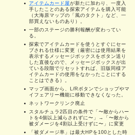
アイテムカード屋
が新たに加わり、一度入
手したことのある探索アイテムを購入可能
（大海原マップの「風のタクト」など、一
部買えないものあり）。
一部のステージの勝利報酬が変わってい
る。
探索でアイテムカードを使うとすぐにセー
ブされる仕様に変更（厳密には使用結果を
表示するメッセージボックスをボタン送り
した直後なので、メッセージボックスが出
ている段階でリセットすれば、旧版同様ア
イテムカードの使用をなかったことにする
ことはできる）。
マップ画面から、L/Rボタンでショップやマ
イフェアリー機能に移動できなくなった。
ネットワークリンク廃止
スタルチュラ2匹目の条件で「〜敵からハー
トを4個以上減らされずに〜」→「〜敵から
被ダメージを4割以上受けずに〜」に変更
「被ダメージ率」は最大HPを100とした時