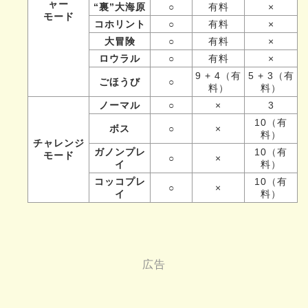
ャー
“裏”大海原
○
有料
×
モード
コホリント
○
有料
×
大冒険
○
有料
×
ロウラル
○
有料
×
9 + 4（有
5 + 3（有
ごほうび
○
料）
料）
ノーマル
○
×
3
10（有
ボス
○
×
料）
チャレンジ
ガノンプレ
10（有
モード
○
×
イ
料）
コッコプレ
10（有
○
×
イ
料）