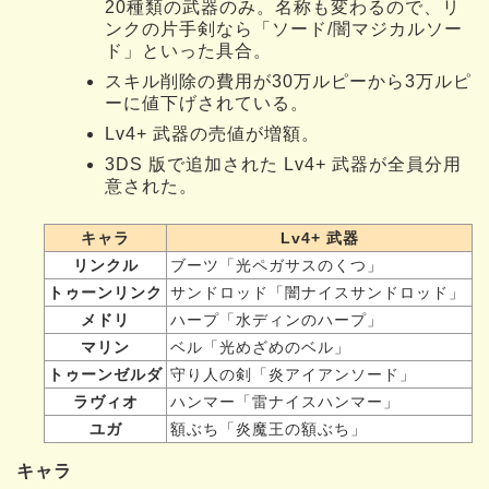
20種類の武器のみ。名称も変わるので、リ
ンクの片手剣なら「ソード/闇マジカルソー
ド」といった具合。
スキル削除の費用が30万ルピーから3万ルピ
ーに値下げされている。
Lv4+ 武器の売値が増額。
3DS 版で追加された Lv4+ 武器が全員分用
意された。
キャラ
Lv4+ 武器
リンクル
ブーツ「光ペガサスのくつ」
トゥーンリンク
サンドロッド「闇ナイスサンドロッド」
メドリ
ハープ「水ディンのハープ」
マリン
ベル「光めざめのベル」
トゥーンゼルダ
守り人の剣「炎アイアンソード」
ラヴィオ
ハンマー「雷ナイスハンマー」
ユガ
額ぶち「炎魔王の額ぶち」
キャラ