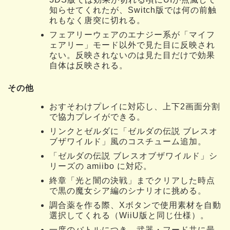
知らせてくれたが、Switch版では何の前触
れもなく唐突に切れる。
フェアリーウェアのエナジー系が「マイフ
ェアリー」モード以外で見た目に反映され
ない。反映されないのは見た目だけで効果
自体は反映される。
その他
おすそわけプレイに対応し、上下2画面分割
で協力プレイができる。
リンクとゼルダに「ゼルダの伝説 ブレスオ
ブザワイルド」風のコスチューム追加。
「ゼルダの伝説 ブレスオブザワイルド」シ
リーズの amiibo に対応。
終章「光と闇の決戦」までクリアした時点
で黒の魔女シア編のシナリオに挑める。
調合薬を作る際、Xボタンで使用素材を自動
選択してくれる（WiiU版と同じ仕様）。
一度のバトルにつき、武器・フード共に最