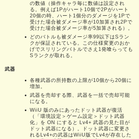
の数値（操作キャラ毎に数値は設定され
る。例えば1Pがハート10個で2Pがハート
20個の時、ハート1個分のダメージを1Pで
受けた場合被ダメージ率が10加算され2Pで
受けた場合被ダメージ率が5加算される）。
どのバトルも被ダメージ率99以下はSラン
クが保証されている。この仕様変更のおか
げでスリリングバトルでさえ1発喰らっても
Sランクが取れる。
武器
各種武器の所持数の上限が10個から20個に
増加。
武器を売却する際、武器を一括で売却可能
になる。
WiiU 版のみにあったドット武器が復活
（「環境設定＞ゲーム設定＞ドット武器
化」を ON にすると Lv4+ 武器の見た目が
ドット武器になる）。ドット武器に変更さ
れるLv4+の武器はWiiU版でLv4が存在した