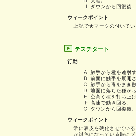
突進。
ダウンから回復後
ウィークポイント
上記で★マークの付いてい
テスチタート
行動
触手から種を連射
前面に触手を展開
触手から毒をまき
地面に落ちた種か
空高く種を打ち上
高速で動き回る。
ダウンから回復後
ウィークポイント
常に表皮を硬化させている
が緑色になっている時にブ