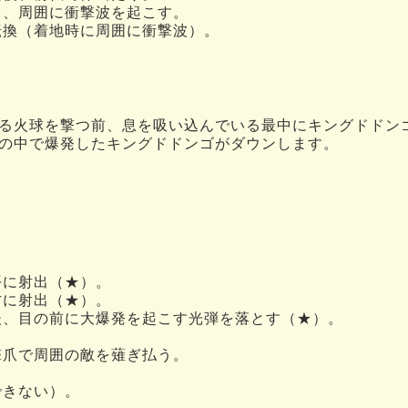
き、周囲に衝撃波を起こす。
転換（着地時に周囲に衝撃波）。
。
る火球を撃つ前、息を吸い込んでいる最中にキングドドン
の中で爆発したキングドドンゴがダウンします。
平に射出（★）。
方に射出（★）。
後、目の前に大爆発を起こす光弾を落とす（★）。
撃爪で周囲の敵を薙ぎ払う。
できない）。