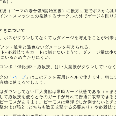
する）。
直後（ゴーマの場合強5開始直後）に後方回避でボスから距
イントスマッシュの発動するサークルの外でゲージを削り
ときについて
、ボスがダウンしてなくてもダメージを与えることが出来
ノン - 通常と遜色ないダメージを与えられる。
ト- 必殺技でもガードは崩せないようで、ダメージ量は少
空中にいるため当たりにくい。
コンボ「強化強3＋必殺技」は巨大魔獣がダウンしていな
クの「
ハープ
」はこのテクを実用レベルで使えます。特に
有効に使えるでしょう。
はダウンしてない巨大魔獣は常時ガード状態である（＝ま
して必殺技を使うとそのガードが外れて普通に攻撃できる
ビーモスがあります。ビーモスは爆弾でしか倒せないとチ
撃および強2（どちらも数回攻撃する必要あり）や必殺技