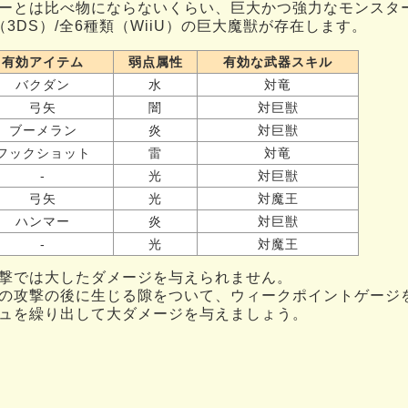
ーとは比べ物にならないくらい、巨大かつ強力なモンスタ
3DS）/全6種類（WiiU）の巨大魔獣が存在します。
有効アイテム
弱点属性
有効な武器スキル
バクダン
水
対竜
弓矢
闇
対巨獣
ブーメラン
炎
対巨獣
フックショット
雷
対竜
-
光
対巨獣
弓矢
光
対魔王
ハンマー
炎
対巨獣
-
光
対魔王
撃では大したダメージを与えられません。
の攻撃の後に生じる隙をついて、ウィークポイントゲージ
ュを繰り出して大ダメージを与えましょう。