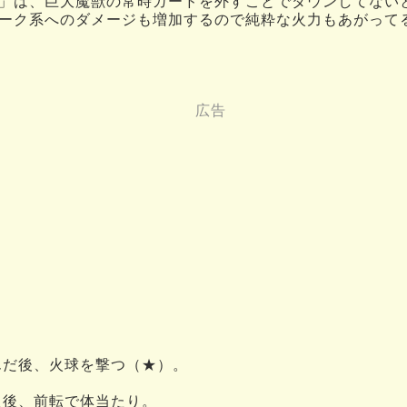
」は、巨大魔獣の常時ガードを外すことでダウンしてない
ーク系へのダメージも増加するので純粋な火力もあがって
んだ後、火球を撃つ（★）。
た後、前転で体当たり。