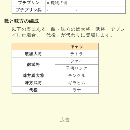
プチブリン
■
魔物の角
-
プチブリン兵
-
-
敵と味方の編成
以下の表にある「敵・味方の総大将・武将」でプレ
イした場合、「代役」が代わりに登場します。
キャラ
敵総大将
テトラ
ファイ
敵武将
子供リンク
味方総大将
チンクル
味方武将
ギラヒム
代役
ラナ