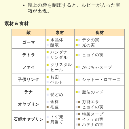
湖上の砦を制圧すると、ルピーが入った宝
箱が出現。
素材＆食材
敵
素材
食材
■
水晶体
■
■
デクの実
ゴーマ
■
酸液
■
■
光の実
■
バンダナ
テトラ
■
■
ヒョイの実
■
サンダル
■
クリスタル
ファイ
■
■
かぼちゃスープ
■
ヒール
■
お面
子供リンク
■
■
シャトー・ロマーニ
■
ベルト
■
ラナ
■
■
魔法のマメ
■
髪どめ
■
金棒
■
■
万能エサ
オヤブリン
■
毛皮
■
■
ヒョイの実
■
■
特製スープ
■
トゲ兜
石鎧オヤブリン
■
■
イテテの実
■
肩当て
■
■
ハテナの実