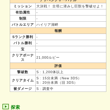
ミッション
大決戦！ 古塔に潜みし巨獣を撃破せよ！
有効属性
-
制限
-
バトルエリア
ハイリア湖畔
報酬
Sランク勝利
-
バトル勝利
-
宝
-
クリアボーナ
21,000ルピー
ス
評価
撃破数
S : 1,200体以上
S : 15分未満（New 3DS）
クリアタイム
S : 20分未満（旧 3DS）
被ダメージ
S : 調査中
探索