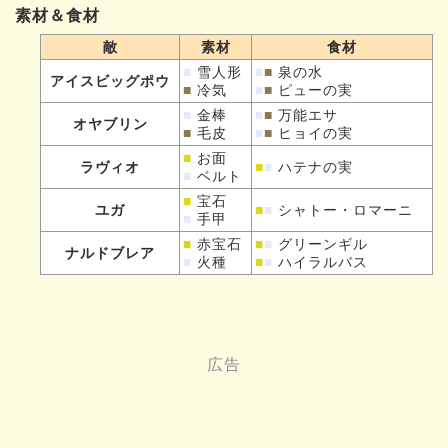
素材＆食材
敵
素材
食材
■
雪人形
■
■
泉の水
アイスビッグポウ
■
冷気
■
■
ピューの実
■
金棒
■
■
万能エサ
オヤブリン
■
毛皮
■
■
ヒョイの実
■
お面
ラヴィオ
■
■
ハテナの実
■
ベルト
■
宝石
ユガ
■
■
シャトー・ロマーニ
■
手甲
■
赤宝石
■
■
グリーンギル
ナルドブレア
■
火種
■
■
ハイラルバス