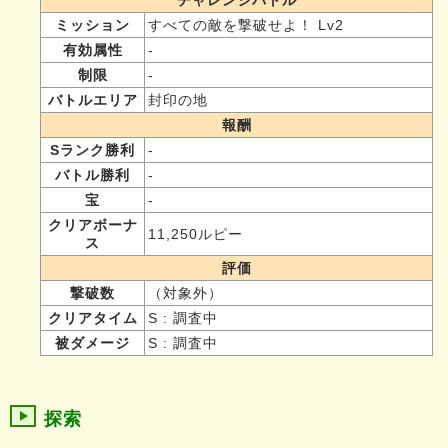
ミッション
すべての敵を撃破せよ！ Lv2
有効属性
-
制限
-
バトルエリア
封印の地
報酬
Sランク勝利
-
バトル勝利
-
宝
-
クリアボーナ
11,250ルピー
ス
評価
撃破数
（対象外）
クリアタイム
S : 調査中
被ダメージ
S : 調査中
探索