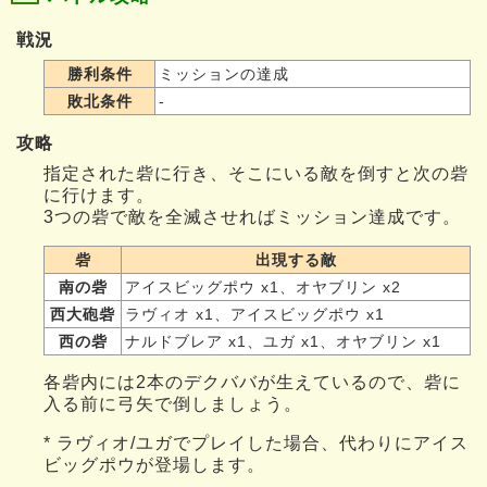
戦況
勝利条件
ミッションの達成
敗北条件
-
攻略
指定された砦に行き、そこにいる敵を倒すと次の砦
に行けます。
3つの砦で敵を全滅させればミッション達成です。
砦
出現する敵
南の砦
アイスビッグポウ x1、オヤブリン x2
西大砲砦
ラヴィオ x1、アイスビッグポウ x1
西の砦
ナルドブレア x1、ユガ x1、オヤブリン x1
各砦内には2本のデクババが生えているので、砦に
入る前に弓矢で倒しましょう。
* ラヴィオ/ユガでプレイした場合、代わりにアイス
ビッグポウが登場します。