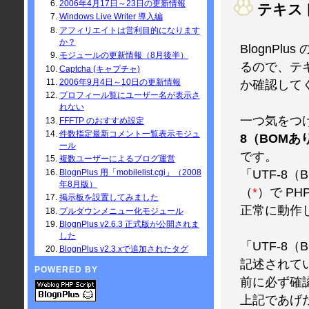
2006年4月17日～23日の更新情報
テキス
Windows Live Writer 導入編
アフィリエイトは営利目的になります
か？
BlognPl
モジュールの更新情報（8月後半）
るので、テ
Captcha (キャプチャ)
2006年9月4日～10日の更新情報
か確認して
プロフィール覧にユーザー名が表示さ
れない
一つ気をつ
FFFTP のおすすめ設定
件数指定最新コメント一覧表示モジュ
8（BOMあ
ール
です。
複数ユーザーによるブログ運営
BlognPlus 用「mobilelist.cgi」（2008
「UTF-8
年8月版）
（
*
）で P
掲示板を設置してみました
正常に動作
プルダウンメニュー化モジュール
BlognPlus v2.6.3 正式版が公開されま
した
「UTF-8
BlognPlus v2.3.xで追加されたタグ
記述されて
POWERED BY
前に必ず確
上記であげた