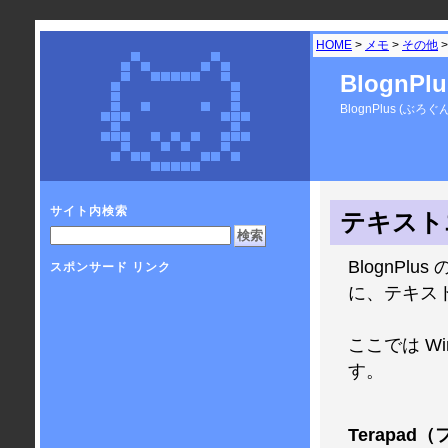
HOME
>
メモ
>
その他
BlognP
BlognPlus 
サイト内検索
テキスト
BlognP
スポンサード リンク
に、テキス
ここでは W
す。
Terapad