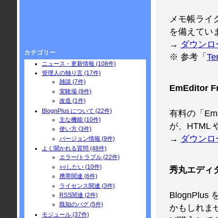
メモ帳ライ
を備えてい
→
ダウンロ
カテゴリー
※ 参考「
T
ニュース・更新情報 (108件)
管理人の独り言 (17件)
雑談 (7件)
EmEditor F
実験場 (9件)
改造 (1件)
BlognPlus について (22件)
有料の「EmE
主な機能 (10件)
が、HTML
使い方 (3件)
→
ダウンロ
バージョン情報 (9件)
よく聞かれる質問 (48件)
エラー/トラブル (22件)
○○したい (10件)
秀丸エディ
携帯関連 (6件)
ライセンス関連 (3件)
BlognP
RSS関連 (2件)
既知のバグ (5件)
かもしれま
モジュール (37件)