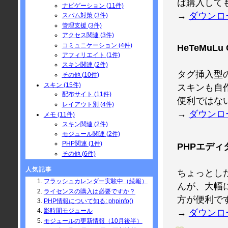
ば購入して
ナビゲーション (11件)
→
ダウンロ
スパム対策 (3件)
管理支援 (3件)
アクセス関連 (3件)
コミュニケーション (4件)
HeTeMuL
アフィリエイト (1件)
スキン関連 (2件)
タグ挿入型の
その他 (10件)
スキン (15件)
スキンも自作
配布サイト (11件)
便利ではな
レイアウト別 (4件)
→
ダウンロ
メモ (11件)
スキン関連 (2件)
モジュール関連 (2件)
PHP関連 (1件)
PHPエディタ
その他 (6件)
人気記事
ちょっとし
フラッシュカレンダー実験中（続報）
んが、大幅
ライセンスの購入は必要ですか？
方が便利で
PHP情報について知る: phpinfo()
影時間モジュール
→
ダウンロ
モジュールの更新情報（10月後半）