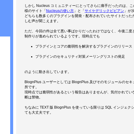
しかし Nucleus コミュニティーにとってさらに痛手だったのは
様のサイト「
Nucleusの使い方
」と「
サイケデリックビビアン
」が
どちらも数多くのプラグインを開発・配布されていたサイトだっただけに
しむ声が聞こえます。
ただ、今回の件は全て悪い事ばかりだったわけではなく、今後二度
制作りが進められているようです。現時点でも
プラグインとコアの脆弱性を解決するプラグインのリリース
プラグインのセキュリティ対策メーリングリストの発足
のように動き出しています。
BlognPlus ユーザーとしては BlognPlus 及びそのモジュー
所です。
現時点では脆弱性があるという報告はありませんが、気付かれてい
断は禁物。
ちなみに TEXT 版 BlognPlus を使っている限りは SQL イ
ても大丈夫です。