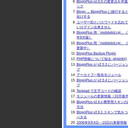
BlognPlus v2.6.0 の変更点を早
ック
Blogn → BlognPlus に移行す
化けする
ユーザーIDとパスワードを忘れ
いログイン出来ません
BlognPlus 用「mobilelist.cgi」（
年8月版）
BlognPlus 用「mobilelist.cgi
更新中）
BlognPlus Backup Plugin
PHP情報について知る: phpinfo()
BlognPlus が v2.5.3 にバージ
プ
アーカイブ一覧化モジュール
BlognPlus が v2.5.4 にバージ
プ
Terapad で文字コードの確認
モジュールの更新情報（10月後
BlognPlus v2.6.x 携帯用スキン
方法
BlognPlus v2.6.1 スキンで気を
べき点
2006年9月4日～10日の更新情報