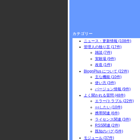
カテゴリー
ニュース・更新情報 (108件)
管理人の独り言 (17件)
雑談 (7件)
実験場 (9件)
改造 (1件)
BlognPlus について (22件)
主な機能 (10件)
使い方 (3件)
バージョン情報 (9件)
よく聞かれる質問 (48件)
エラー/トラブル (22件)
○○したい (10件)
携帯関連 (6件)
ライセンス関連 (3件)
RSS関連 (2件)
既知のバグ (5件)
モジュール (37件)