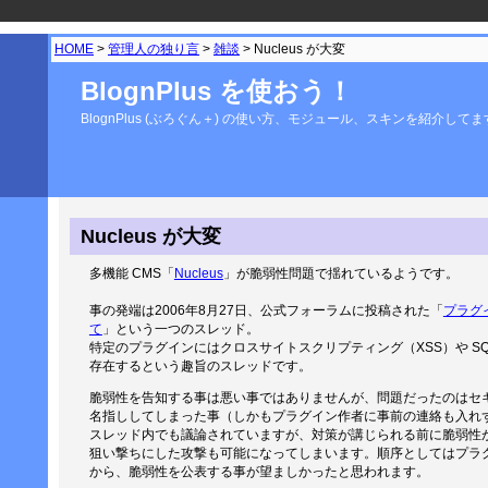
HOME
>
管理人の独り言
>
雑談
> Nucleus が大変
BlognPlus を使おう！
BlognPlus (ぶろぐん＋) の使い方、モジュール、スキンを紹介して
Nucleus が大変
多機能 CMS「
Nucleus
」が脆弱性問題で揺れているようです。
事の発端は2006年8月27日、公式フォーラムに投稿された「
プラグ
て
」という一つのスレッド。
特定のプラグインにはクロスサイトスクリプティング（XSS）や S
存在するという趣旨のスレッドです。
脆弱性を告知する事は悪い事ではありませんが、問題だったのはセ
名指ししてしまった事（しかもプラグイン作者に事前の連絡も入れ
スレッド内でも議論されていますが、対策が講じられる前に脆弱性
狙い撃ちにした攻撃も可能になってしまいます。順序としてはプラ
から、脆弱性を公表する事が望ましかったと思われます。