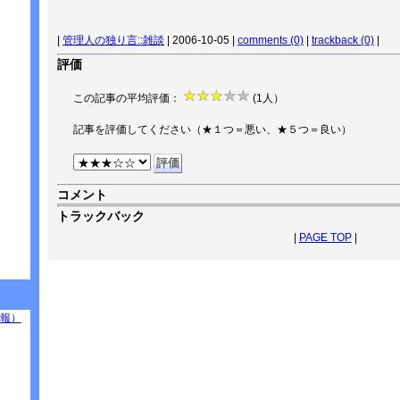
|
管理人の独り言::雑談
| 2006-10-05 |
comments (0)
|
trackback (0)
|
評価
この記事の平均評価：
(1人）
記事を評価してください（★１つ＝悪い、★５つ＝良い）
コメント
トラックバック
|
PAGE TOP
|
報）