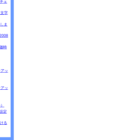
速チェ
ると文字
てしま
2008
」（随時
ョンアッ
ョンアッ
半）
の設定
つける