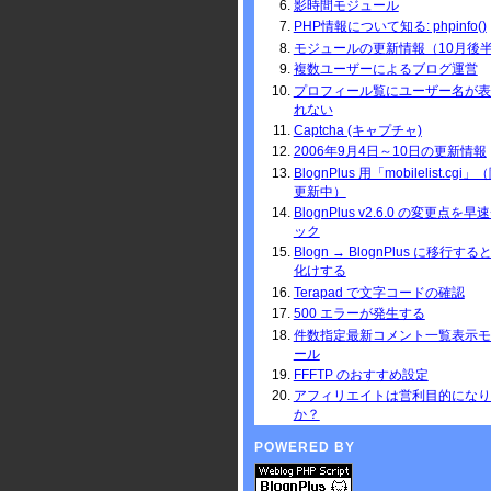
影時間モジュール
PHP情報について知る: phpinfo()
モジュールの更新情報（10月後
複数ユーザーによるブログ運営
プロフィール覧にユーザー名が表
れない
Captcha (キャプチャ)
2006年9月4日～10日の更新情報
BlognPlus 用「mobilelist.cgi
更新中）
BlognPlus v2.6.0 の変更点を早
ック
Blogn → BlognPlus に移行す
化けする
Terapad で文字コードの確認
500 エラーが発生する
件数指定最新コメント一覧表示モ
ール
FFFTP のおすすめ設定
アフィリエイトは営利目的になり
か？
POWERED BY