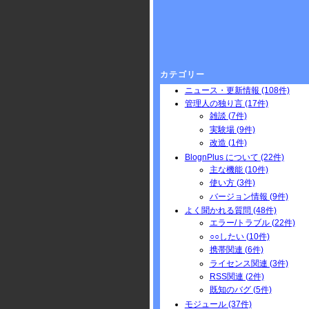
カテゴリー
ニュース・更新情報 (108件)
管理人の独り言 (17件)
雑談 (7件)
実験場 (9件)
改造 (1件)
BlognPlus について (22件)
主な機能 (10件)
使い方 (3件)
バージョン情報 (9件)
よく聞かれる質問 (48件)
エラー/トラブル (22件)
○○したい (10件)
携帯関連 (6件)
ライセンス関連 (3件)
RSS関連 (2件)
既知のバグ (5件)
モジュール (37件)