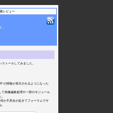
の新要素レビュー
ます。
境にインストールしてみました。
。
P の情報が表示されるようになった
態、そして画像編集処理や一部のモジュール
た。
、何か不具合が起きてフォーラムでサ
ね。