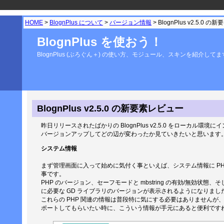
HOME
>
BlognPlus について
>
バージョン情報
> BlognPlus v2.5.0 
BlognPlus を使おう！
BlognPlus (ぶろぐん＋) の使い方、モジュール、スキンを紹介して
BlognPlus v2.5.0 の新要素レビュー
昨日リリースされたばかりの BlognPlus v2.5.0 をローカル環
バージョンアップしてどの辺が変わったか見ていきたいと思います
システム情報
まず管理画面に入って始めに気付く事といえば、システム情報に PH
事です。
PHP のバージョン、セーフモードと mbstring の有効/無効状
に必要な GD ライブラリのバージョンが表示されるようになりまし
これらの PHP 関連の情報は普段特に気にする必要はありませんが
ポートしてもらいたい時に、こういう情報が手元にあると便利です