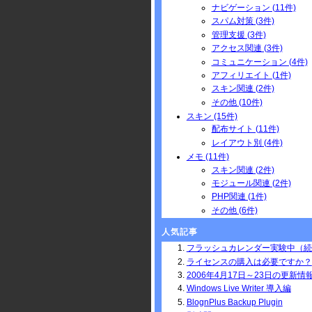
ナビゲーション (11件)
スパム対策 (3件)
管理支援 (3件)
アクセス関連 (3件)
コミュニケーション (4件)
アフィリエイト (1件)
スキン関連 (2件)
その他 (10件)
スキン (15件)
配布サイト (11件)
レイアウト別 (4件)
メモ (11件)
スキン関連 (2件)
モジュール関連 (2件)
PHP関連 (1件)
その他 (6件)
人気記事
フラッシュカレンダー実験中（続
ライセンスの購入は必要ですか？
2006年4月17日～23日の更新情
Windows Live Writer 導入編
BlognPlus Backup Plugin