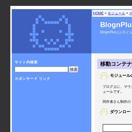
HOME
>
モジュール
>
BlognP
BlognPlus 
サイト内検索
移動コンテナ
モジュール
スポンサード リンク
ブログ上に、マウ
ュールです。
同作者さん制作の
ダウンロー