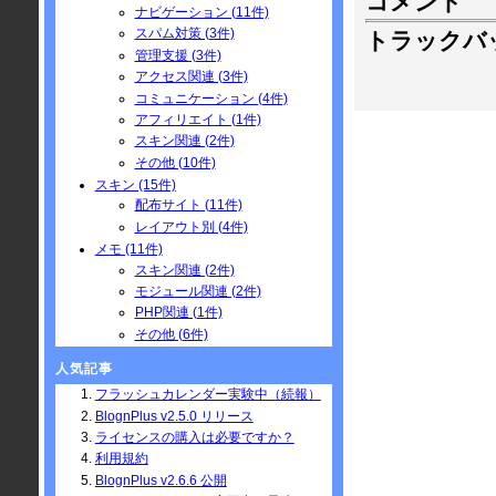
コメント
ナビゲーション (11件)
スパム対策 (3件)
トラックバ
管理支援 (3件)
アクセス関連 (3件)
コミュニケーション (4件)
アフィリエイト (1件)
スキン関連 (2件)
その他 (10件)
スキン (15件)
配布サイト (11件)
レイアウト別 (4件)
メモ (11件)
スキン関連 (2件)
モジュール関連 (2件)
PHP関連 (1件)
その他 (6件)
人気記事
フラッシュカレンダー実験中（続報）
BlognPlus v2.5.0 リリース
ライセンスの購入は必要ですか？
利用規約
BlognPlus v2.6.6 公開