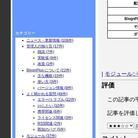
配
Blogn
そ
カテゴリー
ダ
ニュース・更新情報 (108件)
管理人の独り言 (17件)
雑談 (7件)
実験場 (9件)
改造 (1件)
BlognPlus について (22件)
|
モジュール::
主な機能 (10件)
使い方 (3件)
評価
バージョン情報 (9件)
よく聞かれる質問 (48件)
この記事の平
エラー/トラブル (22件)
○○したい (10件)
携帯関連 (6件)
記事を評価
ライセンス関連 (3件)
RSS関連 (2件)
既知のバグ (5件)
モジュール (37件)