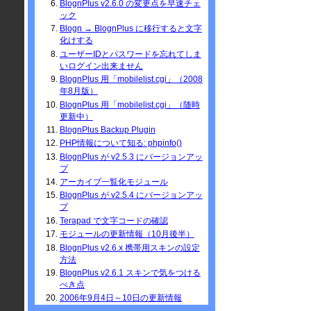
BlognPlus v2.6.0 の変更点を早速チェ
ック
Blogn → BlognPlus に移行すると文字
化けする
ユーザーIDとパスワードを忘れてしま
いログイン出来ません
BlognPlus 用「mobilelist.cgi」（2008
年8月版）
BlognPlus 用「mobilelist.cgi」（随時
更新中）
BlognPlus Backup Plugin
PHP情報について知る: phpinfo()
BlognPlus が v2.5.3 にバージョンアッ
プ
アーカイブ一覧化モジュール
BlognPlus が v2.5.4 にバージョンアッ
プ
Terapad で文字コードの確認
モジュールの更新情報（10月後半）
BlognPlus v2.6.x 携帯用スキンの設定
方法
BlognPlus v2.6.1 スキンで気をつける
べき点
2006年9月4日～10日の更新情報