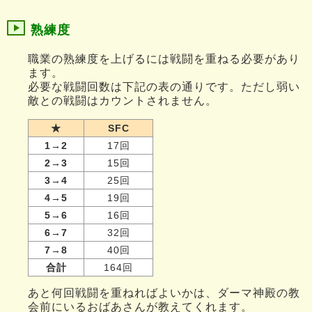
熟練度
職業の熟練度を上げるには戦闘を重ねる必要があり
ます。
必要な戦闘回数は下記の表の通りです。ただし弱い
敵との戦闘はカウントされません。
★
SFC
1→2
17回
2→3
15回
3→4
25回
4→5
19回
5→6
16回
6→7
32回
7→8
40回
合計
164回
あと何回戦闘を重ねればよいかは、ダーマ神殿の教
会前にいるおばあさんが教えてくれます。