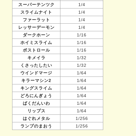
スーパーテンツク
1/4
スライムナイト
1/4
ファーラット
1/4
レッサーデーモン
1/4
ダークホーン
1/16
ホイミスライム
1/16
ボストロール
1/16
キメイラ
1/32
くさったしたい
1/32
ウインドマージ
1/64
キラーマシン2
1/64
キングスライム
1/64
どろにんぎょう
1/64
ばくだんいわ
1/64
リップス
1/64
はぐれメタル
1/256
ランプのまおう
1/256