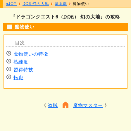
nJOY
DQ6 幻の大地
基本職
魔物使い
『ドラゴンクエスト6（
DQ6
） 幻の大地』の攻略
魔物使い
魔物使いの特徴
熟練度
習得特技
転職
盗賊
魔物マスター