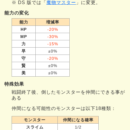
※ DS 版では「
魔物マスター
」に変更。
能力の変化
能力
増減率
HP
-20%
MP
-30%
力
-15%
早
±0%
守
-20%
賢
±0%
美
±0%
特殊効果
戦闘終了後、倒したモンスターを仲間にできる事が
ある
仲間になる可能性のモンスターは以下18種類：
モンスター
仲間になる確率
スライム
1/2