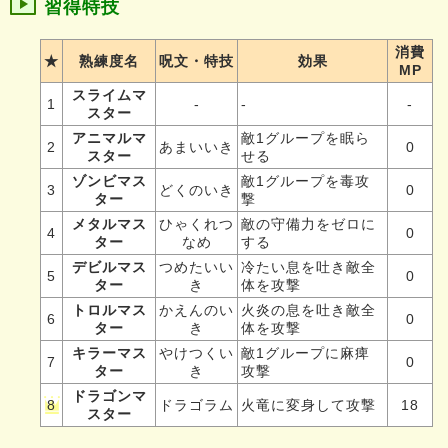
習得特技
消費
★
熟練度名
呪文・特技
効果
MP
スライムマ
1
-
-
-
スター
アニマルマ
敵1グループを眠ら
2
あまいいき
0
スター
せる
ゾンビマス
敵1グループを毒攻
3
どくのいき
0
ター
撃
メタルマス
ひゃくれつ
敵の守備力をゼロに
4
0
ター
なめ
する
デビルマス
つめたいい
冷たい息を吐き敵全
5
0
ター
き
体を攻撃
トロルマス
かえんのい
火炎の息を吐き敵全
6
0
ター
き
体を攻撃
キラーマス
やけつくい
敵1グループに麻痺
7
0
ター
き
攻撃
ドラゴンマ
8
ドラゴラム
火竜に変身して攻撃
18
スター