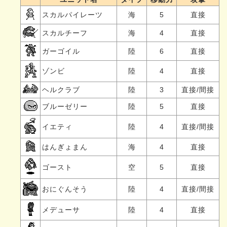
スカルパイレーツ
海
5
直接
スカルチーフ
海
4
直接
ガーゴイル
陸
6
直接
ゾンビ
陸
4
直接
ヘルクラブ
陸
3
直接/間接
ブルーゼリー
陸
5
直接
イエティ
陸
4
直接/間接
はんぎょまん
海
4
直接
ゴースト
空
5
直接
おにぐんそう
陸
4
直接/間接
メデューサ
陸
4
直接