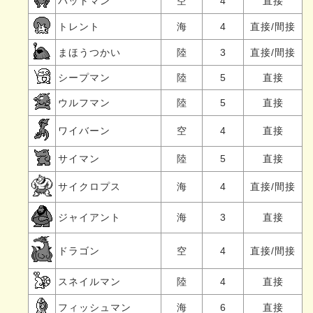
バットマン
空
4
直接
トレント
海
4
直接/間接
まほうつかい
陸
3
直接/間接
シープマン
陸
5
直接
ウルフマン
陸
5
直接
ワイバーン
空
4
直接
サイマン
陸
5
直接
サイクロプス
海
4
直接/間接
ジャイアント
海
3
直接
ドラゴン
空
4
直接/間接
スネイルマン
陸
4
直接
フィッシュマン
海
6
直接