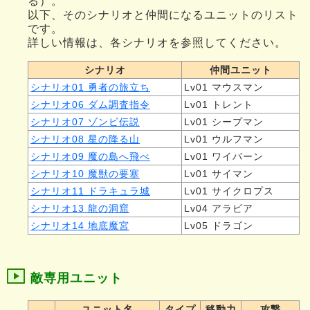
る）。
以下、そのシナリオと仲間になるユニットのリスト
です。
詳しい情報は、各シナリオを参照してください。
シナリオ
仲間ユニット
シナリオ01 勇者の旅立ち
Lv01 マウスマン
シナリオ06 ダム調査指令
Lv01 トレント
シナリオ07 ゾンビ伝説
Lv01 シープマン
シナリオ08 星の降る山
Lv01 ウルフマン
シナリオ09 魔の島へ飛べ
Lv01 ワイバーン
シナリオ10 魔獣の要塞
Lv01 サイマン
シナリオ11 ドラキュラ城
Lv01 サイクロプス
シナリオ13 龍の洞窟
Lv04 アラビア
シナリオ14 地底魔宮
Lv05 ドラゴン
敵専用ユニット
ユニット名
タイプ
移動力
攻撃