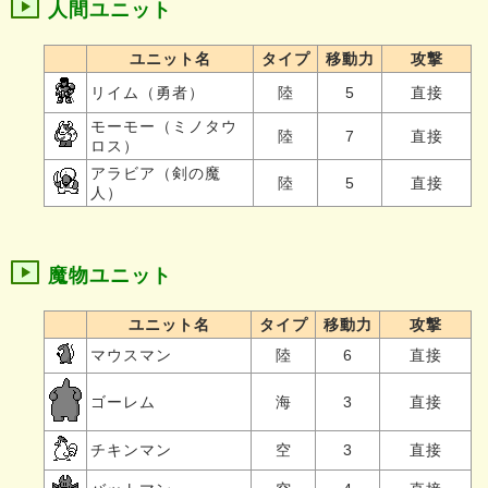
人間ユニット
ユニット名
タイプ
移動力
攻撃
リイム（勇者）
陸
5
直接
モーモー（ミノタウ
陸
7
直接
ロス）
アラビア（剣の魔
陸
5
直接
人）
魔物ユニット
ユニット名
タイプ
移動力
攻撃
マウスマン
陸
6
直接
ゴーレム
海
3
直接
チキンマン
空
3
直接