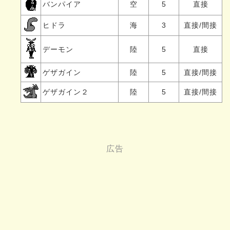
バンパイア
空
5
直接
ヒドラ
海
3
直接/間接
デーモン
陸
5
直接
ゲザガイン
陸
5
直接/間接
ゲザガイン２
陸
5
直接/間接