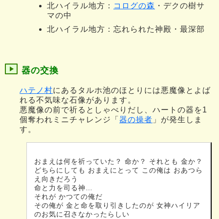
北ハイラル地方：
コログの森
・デクの樹サ
マの中
北ハイラル地方：忘れられた神殿・最深部
器の交換
ハテノ村
にあるタルホ池のほとりには悪魔像とよば
れる不気味な石像があります。
悪魔像の前で祈るとしゃべりだし、ハートの器を1
個奪われミニチャレンジ「
器の操者
」が発生しま
す。
おまえは何を祈っていた？ 命か？ それとも 金か？
どちらにしても おまえにとって この俺は おあつら
え向きだろう
命と力を司る神…
それが かつての俺だ
その俺が 金と命を取り引きしたのが 女神ハイリア
のお気に召さなかったらしい