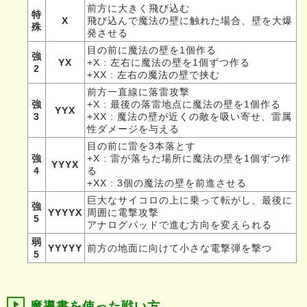
前方に大きく飛び込む
特
X
飛び込んで魔法の壁に触れた場合、壁を大爆
殊
発させる
目の前に魔法の壁を1個作る
強
YX
+X : 左右に魔法の壁を1個ずつ作る
2
+XX : 左右の魔法の壁で挟む
前方一直線に落雷攻撃
強
+X : 最後の落雷地点に魔法の壁を1個作る
YYX
3
+XX : 魔法の壁が近くの敵を吸い寄せ、雷属
性ダメージを与える
目の前に雷を3本落とす
強
+X : 雷が落ちた場所に魔法の壁を1個ずつ作
YYYX
4
る
+XX : 3個の魔法の壁を前進させる
巨大なサイコロの上に乗って転がし、最後に
強
YYYYX
周囲に電撃攻撃
5
アナログパッドで進む方向を変えられる
弱
YYYYY
前方の地面に向けて小さな電撃弾を撃つ
5
魔導書を使った戦い方