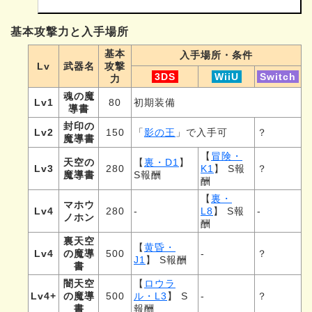
基本攻撃力と入手場所
基本
入手場所・条件
Lv
武器名
攻撃
3DS
WiiU
Switch
力
魂の魔
Lv1
80
初期装備
導書
封印の
Lv2
150
「
影の王
」で入手可
？
魔導書
【
冒険・
天空の
【
裏・D1
】
Lv3
280
K1
】 S報
？
魔導書
S報酬
酬
【
裏・
マホウ
Lv4
280
-
L8
】 S報
-
ノホン
酬
裏天空
【
黄昏・
Lv4
の魔導
500
-
？
J1
】 S報酬
書
闇天空
【
ロウラ
Lv4+
の魔導
500
ル・L3
】 S
-
？
書
報酬