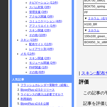
BOX750_sIMG1
ナビゲーション (11件)
BOX750_spring
スパム対策 (3件)
管理支援 (3件)
PF
アクセス関連 (3件)
▼
２カラム（右
コミュニケーション (4件)
H100_BR
アフィリエイト (1件)
▼
３カラム
スキン関連 (2件)
その他 (10件)
100x100_green_
スキン (15件)
BOX850_3c_sIM
配布サイト (11件)
レイアウト別 (4件)
メモ (11件)
スキン関連 (2件)
モジュール関連 (2件)
PHP関連 (1件)
その他 (6件)
|
スキン::配布
人気記事
評価
フラッシュカレンダー実験中（続報）
BlognPlus v2.5.0 リリース
この記事の
ライセンスの購入は必要ですか？
利用規約
記事を評価
BlognPlus v2.6.6 公開