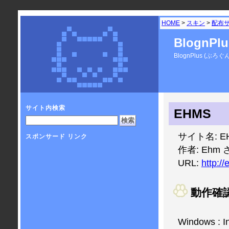
HOME
>
スキン
>
配布
BlognP
BlognPlus 
サイト内検索
EHMS
サイト名: E
スポンサード リンク
作者: Ehm 
URL:
http://
動作確
Windows : In