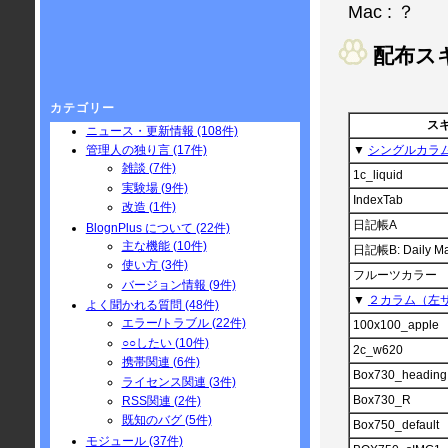
Mac : ？
配布ス
カテゴリー
ス
ニュース・更新情報 (108件)
▼
シングルカラ
管理人の独り言 (17件)
雑談 (7件)
1c_liquid
実験場 (9件)
IndexTab
改造 (1件)
日記帳A
BlognPlus について (22件)
主な機能 (10件)
日記帳B: Daily Ma
使い方 (3件)
フルーツカラー
バージョン情報 (9件)
▼
２カラム（左
よく聞かれる質問 (48件)
エラー/トラブル (22件)
100x100_apple
○○したい (10件)
2c_w620
携帯関連 (6件)
Box730_heading
ライセンス関連 (3件)
Box730_R
RSS関連 (2件)
既知のバグ (5件)
Box750_default
モジュール (37件)