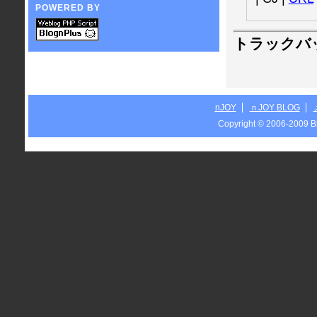
POWERED BY
トラックバ
nJOY
ｎJOY BLOG
Copyright © 2006-2009 