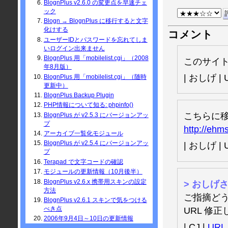
BlognPlus v2.6.0 の変更点を早速チェ
ック
Blogn → BlognPlus に移行すると文字
化けする
コメント
ユーザーIDとパスワードを忘れてしま
いログイン出来ません
BlognPlus 用「mobilelist.cgi」（2008
このサイ
年8月版）
| おしげ | U
BlognPlus 用「mobilelist.cgi」（随時
更新中）
BlognPlus Backup Plugin
PHP情報について知る: phpinfo()
こちらに
BlognPlus が v2.5.3 にバージョンアッ
プ
http://ehm
アーカイブ一覧化モジュール
BlognPlus が v2.5.4 にバージョンアッ
| おしげ | U
プ
Terapad で文字コードの確認
モジュールの更新情報（10月後半）
BlognPlus v2.6.x 携帯用スキンの設定
> おしげ
方法
ご指摘ど
BlognPlus v2.6.1 スキンで気をつける
べき点
URL 修
2006年9月4日～10日の更新情報
| CJ |
URL