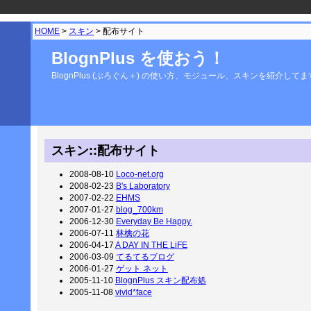
HOME
>
スキン
> 配布サイト
BlognPlus を使おう！
BlognPlus (ぶろぐん＋) の使い方、モジュール、スキンを紹介して
スキン::配布サイト
2008-08-10
Loco-net.org
2008-02-23
B's Laboratory
2007-02-22
EHMS
2007-01-27
blog_700km
2006-12-30
Everyday Be Happy.
2006-07-11
林檎の花
2006-04-17
A DAY IN THE LiFE
2006-03-09
てるてるブログ
2006-01-27
ゲット ネット
2005-11-10
BlognPlus スキン配布処
2005-11-08
vivid*face