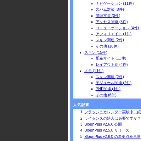
ナビゲーション (11件)
スパム対策 (3件)
管理支援 (3件)
アクセス関連 (3件)
コミュニケーション (4件)
アフィリエイト (1件)
スキン関連 (2件)
その他 (10件)
スキン (15件)
配布サイト (11件)
レイアウト別 (4件)
メモ (11件)
スキン関連 (2件)
モジュール関連 (2件)
PHP関連 (1件)
その他 (6件)
人気記事
フラッシュカレンダー実験中（続
ライセンスの購入は必要ですか？
BlognPlus v2.6.6 公開
BlognPlus v2.5.0 リリース
BlognPlus v2.6.0 の変更点を早