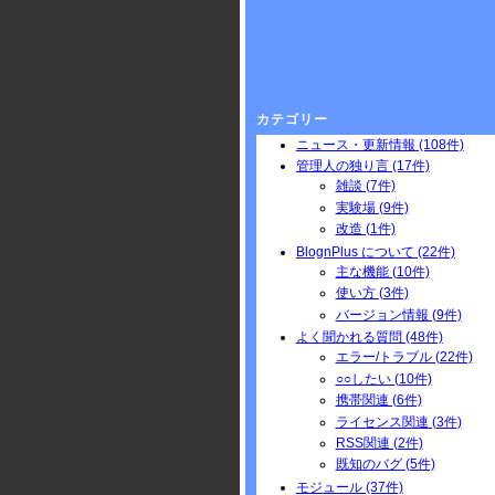
カテゴリー
ニュース・更新情報 (108件)
管理人の独り言 (17件)
雑談 (7件)
実験場 (9件)
改造 (1件)
BlognPlus について (22件)
主な機能 (10件)
使い方 (3件)
バージョン情報 (9件)
よく聞かれる質問 (48件)
エラー/トラブル (22件)
○○したい (10件)
携帯関連 (6件)
ライセンス関連 (3件)
RSS関連 (2件)
既知のバグ (5件)
モジュール (37件)