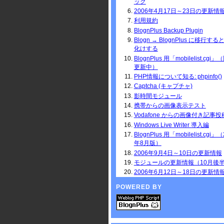
ック
2006年4月17日～23日の更新情
利用規約
BlognPlus Backup Plugin
Blogn → BlognPlus に移行す
化けする
BlognPlus 用「mobilelist.cgi
更新中）
PHP情報について知る: phpinfo()
Captcha (キャプチャ)
影時間モジュール
携帯からの画像表示テスト
Vodafone からの画像付き記事投
Windows Live Writer 導入編
BlognPlus 用「mobilelist.cgi」（
年8月版）
2006年9月4日～10日の更新情報
モジュールの更新情報（10月後
2006年6月12日～18日の更新情
POWERED BY