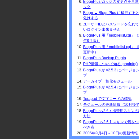
BlognPlus v2.6.0 の変更点を早
ック
Blogn → BlognPlus に移行す
化けする
ユーザーIDとパスワードを忘れ
いログイン出来ません
BlognPlus 用「mobilelist.cgi」（
年8月版）
BlognPlus 用「mobilelist.cgi
更新中）
BlognPlus Backup Plugin
PHP情報について知る: phpinfo()
BlognPlus が v2.5.3 にバージ
プ
アーカイブ一覧化モジュール
BlognPlus が v2.5.4 にバージ
プ
Terapad で文字コードの確認
モジュールの更新情報（10月後
BlognPlus v2.6.x 携帯用スキン
方法
BlognPlus v2.6.1 スキンで気を
べき点
2006年9月4日～10日の更新情報