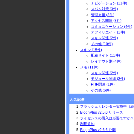
ナビゲーション (11件)
スパム対策 (3件)
管理支援 (3件)
アクセス関連 (3件)
コミュニケーション (4件)
アフィリエイト (1件)
スキン関連 (2件)
その他 (10件)
スキン (15件)
配布サイト (11件)
レイアウト別 (4件)
メモ (11件)
スキン関連 (2件)
モジュール関連 (2件)
PHP関連 (1件)
その他 (6件)
人気記事
フラッシュカレンダー実験中（続
BlognPlus v2.5.0 リリース
ライセンスの購入は必要ですか？
利用規約
BlognPlus v2.6.6 公開