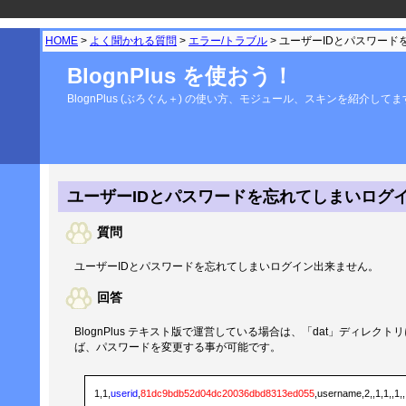
HOME
>
よく聞かれる質問
>
エラー/トラブル
> ユーザーIDとパスワー
BlognPlus を使おう！
BlognPlus (ぶろぐん＋) の使い方、モジュール、スキンを紹介して
ユーザーIDとパスワードを忘れてしまいログ
質問
ユーザーIDとパスワードを忘れてしまいログイン出来ません。
回答
BlognPlus テキスト版で運営している場合は、「dat」ディレクトリにあ
ば、パスワードを変更する事が可能です。
1,1,
userid
,
81dc9bdb52d04dc20036dbd8313ed055
,username,2,,1,1,,1,,,,