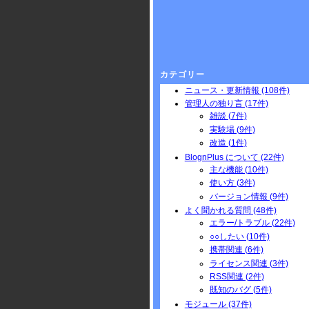
カテゴリー
ニュース・更新情報 (108件)
管理人の独り言 (17件)
雑談 (7件)
実験場 (9件)
改造 (1件)
BlognPlus について (22件)
主な機能 (10件)
使い方 (3件)
バージョン情報 (9件)
よく聞かれる質問 (48件)
エラー/トラブル (22件)
○○したい (10件)
携帯関連 (6件)
ライセンス関連 (3件)
RSS関連 (2件)
既知のバグ (5件)
モジュール (37件)