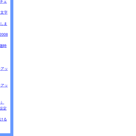
速チェ
ると文字
てしま
2008
」（随時
ョンアッ
ョンアッ
半）
の設定
つける