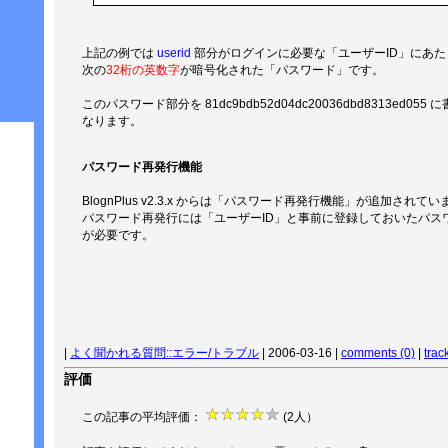
上記の例では
userid
部分がログインに必要な「ユーザーID」にあた
次の
32桁の英数字
が暗号化された「パスワード」です。
このパスワード部分を 81dc9bdb52d04dc20036dbd8313ed05
なります。
パスワード再発行機能
BlognPlus v2.3.x からは「パスワード再発行機能」が追加されてい
パスワード再発行には「ユーザーID」と事前に登録しておいたパス
が必要です。
|
よく聞かれる質問::エラー/トラブル
| 2006-03-16 |
comments (0)
|
trac
評価
この記事の平均評価：
(2人）