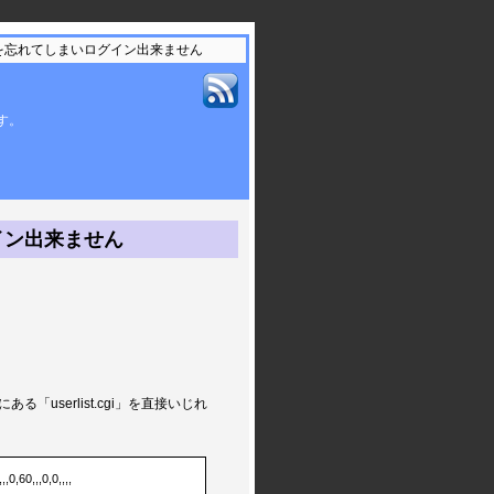
ドを忘れてしまいログイン出来ません
ます。
イン出来ません
る「userlist.cgi」を直接いじれ
,0,60,,,0,0,,,,