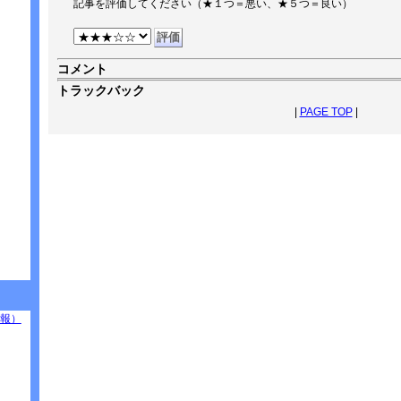
記事を評価してください（★１つ＝悪い、★５つ＝良い）
コメント
トラックバック
|
PAGE TOP
|
報）