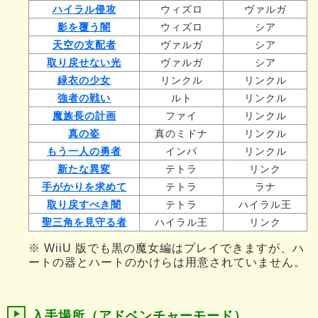
ハイラル侵攻
ウィズロ
ヴァルガ
影を覆う闇
ウィズロ
シア
天空の支配者
ヴァルガ
シア
取り戻せない光
ヴァルガ
シア
緑衣の少女
リンクル
リンクル
強者の戦い
ルト
リンクル
魔族長の計画
ファイ
リンクル
真の姿
真のミドナ
リンクル
もう一人の勇者
インパ
リンクル
新たな異変
テトラ
リンク
手がかりを求めて
テトラ
ラナ
取り戻すべき闇
テトラ
ハイラル王
聖三角を見守る者
ハイラル王
リンク
※ WiiU 版でも黒の魔女編はプレイできますが、ハ
ートの器とハートのかけらは用意されていません。
入手場所（アドベンチャーモード）