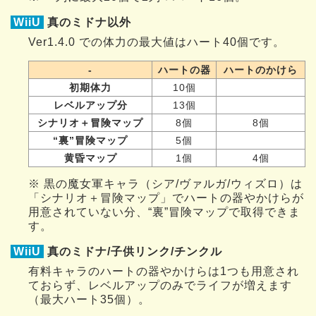
WiiU
真のミドナ以外
Ver1.4.0 での体力の最大値はハート40個です。
-
ハートの器
ハートのかけら
初期体力
10個
レベルアップ分
13個
シナリオ＋冒険マップ
8個
8個
“裏”冒険マップ
5個
黄昏マップ
1個
4個
※ 黒の魔女軍キャラ（シア/ヴァルガ/ウィズロ）は
「シナリオ＋冒険マップ」でハートの器やかけらが
用意されていない分、“裏”冒険マップで取得できま
す。
WiiU
真のミドナ/子供リンク/チンクル
有料キャラのハートの器やかけらは1つも用意され
ておらず、レベルアップのみでライフが増えます
（最大ハート35個）。