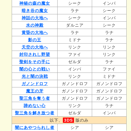
神秘の森の魔女
シーク
インパ
暗き谷の魔女
ラナ
シーク
神話の大地へ
シーク
インパ
水の神殿
ダルニア
シーク
黄昏の大地へ
ラナ
ラナ
影の王
ミドナ
ラナ
天空の大地へ
リンク
リンク
封印されし野望
ファイ
リンク
聖剣をその手に
ゼルダ
ラナ
闇の心との戦い
インパ
ファイ
光と闇の決戦
リンク
ミドナ
ガノンドロフ
ガノンドロフ
ガノンドロフ
魔王の牙
ガノンドロフ
ガノンドロフ
聖三角を奪う者
ガノンドロフ
ガノンドロフ
諦めない心
リンク
ラナ
聖三角を解き放つ者
ゼルダ
インパ
以下、
3DS
版のみ
闇にあやつられし者
シア
シア