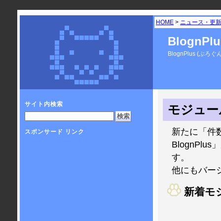
HOME
>
ニュース・更
BlognP
BlognPlus 
サイト内検索
モジュー
新たに「件数
スポンサード リンク
BlognPlu
す。
他にもバー
新着モ