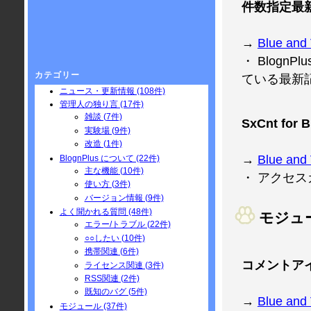
件数指定最新
→
Blue and 
・ Blog
カテゴリー
ている最新
ニュース・更新情報 (108件)
管理人の独り言 (17件)
雑談 (7件)
SxCnt for B
実験場 (9件)
改造 (1件)
→
Blue and 
BlognPlus について (22件)
主な機能 (10件)
・ アクセ
使い方 (3件)
バージョン情報 (9件)
よく聞かれる質問 (48件)
モジュ
エラー/トラブル (22件)
○○したい (10件)
携帯関連 (6件)
コメントアイ
ライセンス関連 (3件)
RSS関連 (2件)
既知のバグ (5件)
→
Blue and 
モジュール (37件)