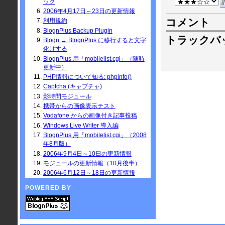
ック
2006年4月17日～23日の更新情報
コメント
利用規約
BlognPlus Backup Plugin
トラックバ
Blogn → BlognPlus に移行すると文字
化けする
BlognPlus 用「mobilelist.cgi」（随時
更新中）
PHP情報について知る: phpinfo()
Captcha (キャプチャ)
影時間モジュール
携帯からの画像表示テスト
Vodafone からの画像付き記事投稿
Windows Live Writer 導入編
BlognPlus 用「mobilelist.cgi」（2008
年8月版）
2006年9月4日～10日の更新情報
モジュールの更新情報（10月後半）
2006年6月12日～18日の更新情報
POWERED BY