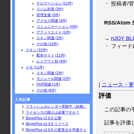
・ 投稿者
ナビゲーション (11件)
スパム対策 (3件)
管理支援 (3件)
アクセス関連 (3件)
RSS/Atom
コミュニケーション (4件)
アフィリエイト (1件)
→
nJOY B
スキン関連 (2件)
その他 (10件)
・ フィー
スキン (15件)
配布サイト (11件)
レイアウト別 (4件)
メモ (11件)
スキン関連 (2件)
モジュール関連 (2件)
|
ニュース・更
PHP関連 (1件)
その他 (6件)
評価
人気記事
フラッシュカレンダー実験中（続報）
この記事の
ライセンスの購入は必要ですか？
BlognPlus v2.6.6 公開
記事を評価
BlognPlus v2.5.0 リリース
BlognPlus v2.6.0 の変更点を早速チェ