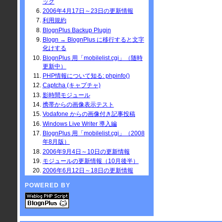
ック
2006年4月17日～23日の更新情報
利用規約
BlognPlus Backup Plugin
Blogn → BlognPlus に移行すると文字
化けする
BlognPlus 用「mobilelist.cgi」（随時
更新中）
PHP情報について知る: phpinfo()
Captcha (キャプチャ)
影時間モジュール
携帯からの画像表示テスト
Vodafone からの画像付き記事投稿
Windows Live Writer 導入編
BlognPlus 用「mobilelist.cgi」（2008
年8月版）
2006年9月4日～10日の更新情報
モジュールの更新情報（10月後半）
2006年6月12日～18日の更新情報
POWERED BY