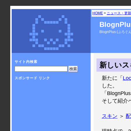
HOME
>
ニュース・更
BlognP
BlognPlus 
サイト内検索
新しいスキ
新たに「
Loc
スポンサード リンク
した。
「Blogn
そして紹介
スキン
＞
配