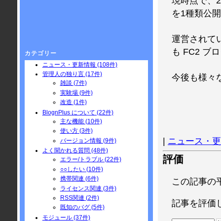
現時点で、
を1種類公
運営されて
も FC2 
カテゴリー
ニュース・更新情報 (108件)
管理人の独り言 (17件)
今後も様々な
雑談 (7件)
実験場 (9件)
改造 (1件)
BlognPlus について (22件)
主な機能 (10件)
使い方 (3件)
|
ニュース・更
バージョン情報 (9件)
よく聞かれる質問 (48件)
評価
エラー/トラブル (22件)
○○したい (10件)
携帯関連 (6件)
この記事の
ライセンス関連 (3件)
RSS関連 (2件)
記事を評価
既知のバグ (5件)
モジュール (37件)