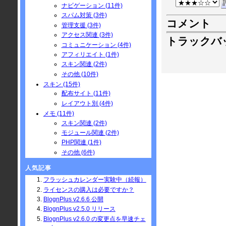
ナビゲーション (11件)
スパム対策 (3件)
コメント
管理支援 (3件)
アクセス関連 (3件)
トラックバ
コミュニケーション (4件)
アフィリエイト (1件)
スキン関連 (2件)
その他 (10件)
スキン (15件)
配布サイト (11件)
レイアウト別 (4件)
メモ (11件)
スキン関連 (2件)
モジュール関連 (2件)
PHP関連 (1件)
その他 (6件)
人気記事
フラッシュカレンダー実験中（続報）
ライセンスの購入は必要ですか？
BlognPlus v2.6.6 公開
BlognPlus v2.5.0 リリース
BlognPlus v2.6.0 の変更点を早速チェ